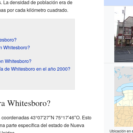
s. La densidad de población era de
s por cada kilómetro cuadrado.
esboro?
en Whitesboro?
en Whitesboro?
a de Whitesboro en el año 2000?
ra Whitesboro?
s coordenadas 43°07′27″N 75°17′46″O. Esto
una parte específica del estado de Nueva
Ubicación en 
 Unidos.