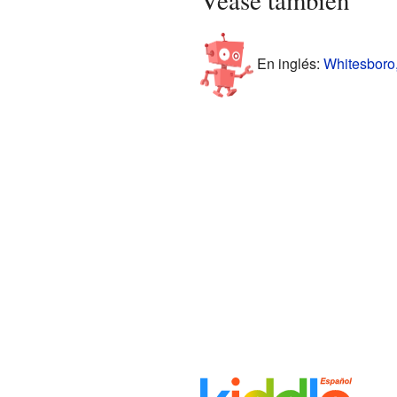
Véase también
En inglés:
Whitesboro,