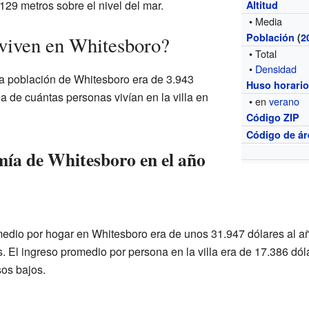
29 metros sobre el nivel del mar.
Altitud
• Media
Población
(
2
viven en Whitesboro?
• Total
•
Densidad
a población de Whitesboro era de 3.943
Huso horari
a de cuántas personas vivían en la villa en
• en
verano
Código ZIP
Código de ár
ía de Whitesboro en el año
edio por hogar en Whitesboro era de unos 31.947 dólares al año
. El ingreso promedio por persona en la villa era de 17.386 d
sos bajos.