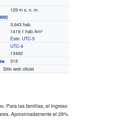
129 m s. n. m.
000
)
3,943 hab.
1419,1 hab./km²
Este
:
UTC-5
o
UTC-4
13492
315
ea
Sitio web oficial
. Para las familias, el ingreso
ólares. Aproximadamente el 29%