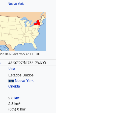
Nueva York
ión de Nueva York en EE. UU.
43°07′27″N
75°17′46″O
s
Villa
Estados Unidos
Nueva York
Oneida
2,8
km²
2,8 km²
(0%) 0 km²