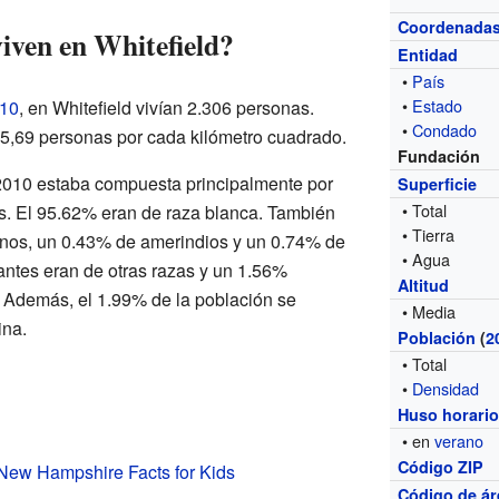
Coordenada
iven en Whitefield?
Entidad
•
País
•
Estado
010
, en Whitefield vivían 2.306 personas.
•
Condado
25,69 personas por cada kilómetro cuadrado.
Fundación
 2010 estaba compuesta principalmente por
Superficie
• Total
s. El 95.62% eran de raza blanca. También
• Tierra
nos, un 0.43% de amerindios y un 0.74% de
• Agua
antes eran de otras razas y un 1.56%
Altitud
 Además, el 1.99% de la población se
• Media
ina.
Población
(
2
• Total
•
Densidad
Huso horari
• en
verano
Código ZIP
 New Hampshire Facts for Kids
Código de ár