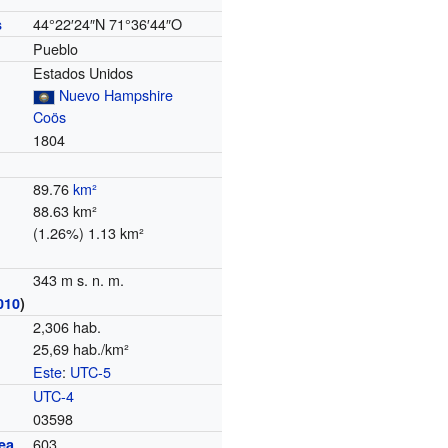
44°22′24″N
71°36′44″O
s
Pueblo
Estados Unidos
Nuevo Hampshire
Coös
1804
89.76
km²
88.63 km²
(1.26%) 1.13 km²
343 m s. n. m.
010
)
2,306 hab.
25,69 hab./km²
Este
:
UTC-5
o
UTC-4
03598
603
ea