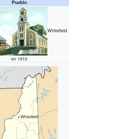
Pueblo
Whitefield
en 1910
Whitefield