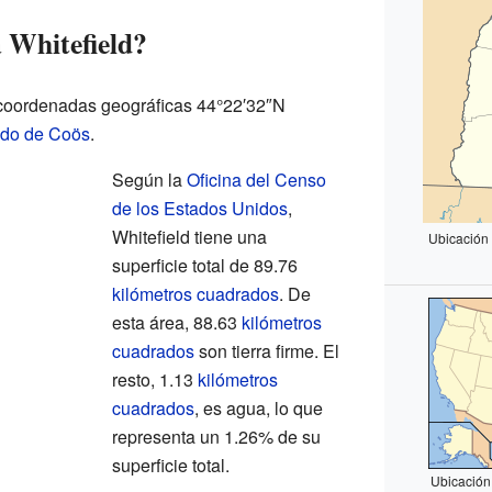
 Whitefield?
s coordenadas geográficas 44°22′32″N
do de Coös
.
Según la
Oficina del Censo
de los Estados Unidos
,
Whitefield tiene una
Ubicación
superficie total de 89.76
kilómetros cuadrados
. De
esta área, 88.63
kilómetros
cuadrados
son tierra firme. El
resto, 1.13
kilómetros
cuadrados
, es agua, lo que
representa un 1.26% de su
superficie total.
Ubicación