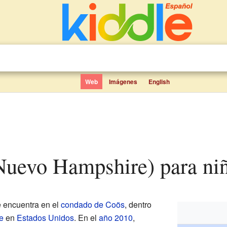
Web
Imágenes
English
 (Nuevo Hampshire) para ni
 encuentra en el
condado de Coös
, dentro
e
en
Estados Unidos
. En el
año 2010
,