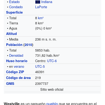
•
Estado
Indiana
•
Condado
LaPorte
Superficie
• Total
8
km²
• Tierra
8 km²
• Agua
(0%) 0 km²
Altitud
• Media
236 m s. n. m.
Población
(
2010
)
• Total
5853 hab.
•
Densidad
731,82 hab./km²
Centro:
UTC-6
Huso horario
• en
verano
UTC-5
46391
Código ZIP
219
Código de área
2397737
GNIS
Sitio web oficial
Westville
es un pequeño
pueblo
que se encuentra en el