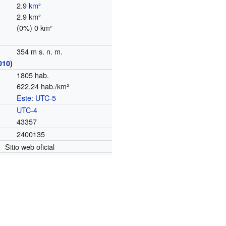
2.9
km²
2.9 km²
(0%) 0 km²
354 m s. n. m.
010
)
1805 hab.
622,24 hab./km²
Este
:
UTC-5
o
UTC-4
43357
2400135
Sitio web oficial