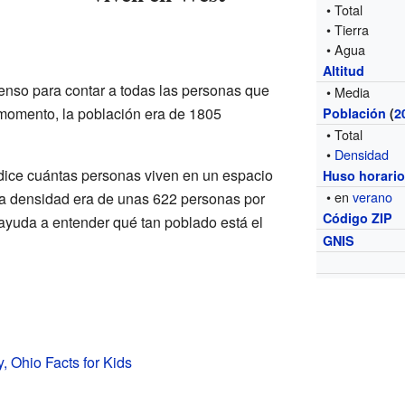
• Total
• Tierra
• Agua
Altitud
censo para contar a todas las personas que
• Media
 momento, la población era de 1805
Población
(
2
• Total
•
Densidad
ice cuántas personas viven en un espacio
Huso horari
• en
verano
la densidad era de unas 622 personas por
Código ZIP
ayuda a entender qué tan poblado está el
GNIS
, Ohio Facts for Kids