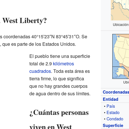
 West Liberty?
Ubicación
las coordenadas 40°15′23″N 83°45′31″O. Se
, que es parte de los Estados Unidos.
El pueblo tiene una superficie
total de 2.9
kilómetros
cuadrados
. Toda esta área es
tierra firme, lo que significa
Ubi
que no hay grandes cuerpos
Coordenada
de agua dentro de sus límites.
Entidad
•
País
¿Cuántas personas
•
Estado
•
Condado
viven en West
Superficie