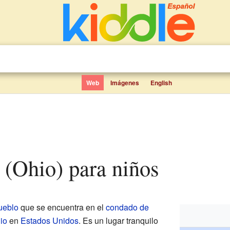
Web
Imágenes
English
y (Ohio) para niños
ueblo
que se encuentra en el
condado de
io
en
Estados Unidos
. Es un lugar tranquilo