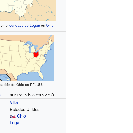
 en el
condado de Logan
en
Ohio
cación de Ohio en EE. UU.
40°15′15″N
83°45′27″O
s
Villa
Estados Unidos
Ohio
Logan