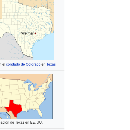
Weimar
n el
condado de Colorado
en
Texas
cación de Texas en EE. UU.