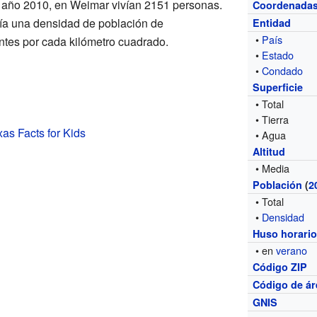
l año 2010, en Weimar vivían 2151 personas.
Coordenada
enía una densidad de población de
Entidad
•
País
tes por cada kilómetro cuadrado.
•
Estado
•
Condado
Superficie
• Total
• Tierra
as Facts for Kids
• Agua
Altitud
• Media
Población
(
2
• Total
•
Densidad
Huso horari
• en
verano
Código ZIP
Código de ár
GNIS