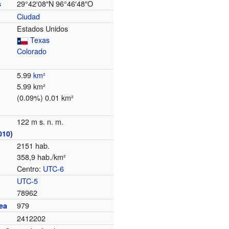
29°42′08″N
96°46′48″O
s
Ciudad
Estados Unidos
Texas
Colorado
5.99
km²
5.99 km²
(0.09%) 0.01 km²
122 m s. n. m.
010
)
2151 hab.
358,9 hab./km²
Centro:
UTC-6
o
UTC-5
78962
979
ea
2412202