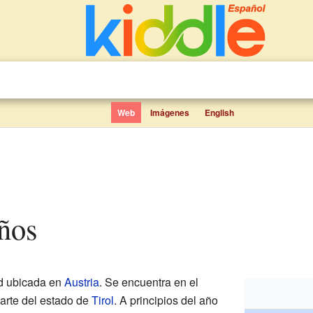
Web
Imágenes
English
iños
d ubicada en
Austria
. Se encuentra en el
parte del estado de
Tirol
. A principios del año