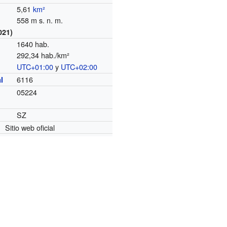
5,61
km²
558 m s. n. m.
021)
1640 hab.
292,34 hab./km²
UTC+01:00
y
UTC+02:00
o
6116
l
05224
SZ
Sitio web oficial