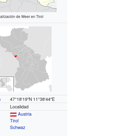
alización de Weer en Tirol
47°18′19″N
11°38′44″E
s
Localidad
Austria
Tirol
Schwaz