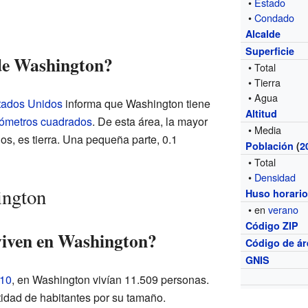
•
Estado
•
Condado
Alcalde
Superficie
de Washington?
• Total
• Tierra
• Agua
stados Unidos
informa que Washington tiene
Altitud
lómetros cuadrados
. De esta área, la mayor
• Media
os, es tierra. Una pequeña parte, 0.1
Población
(
2
• Total
•
Densidad
ington
Huso horari
• en
verano
Código ZIP
viven en Washington?
Código de ár
GNIS
010
, en Washington vivían 11.509 personas.
idad de habitantes por su tamaño.