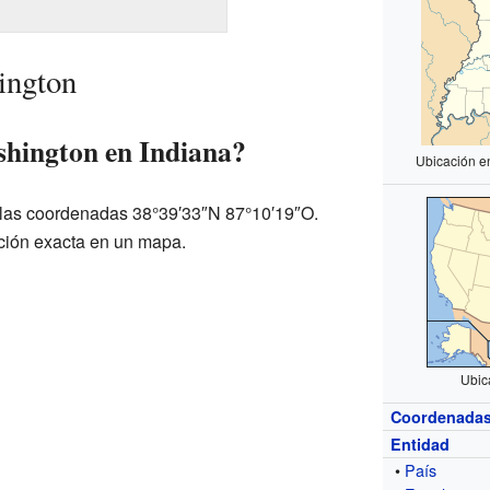
ington
shington en Indiana?
Ubicación e
 las coordenadas 38°39′33″N 87°10′19″O.
ción exacta en un mapa.
Ubic
Coordenada
Entidad
•
País