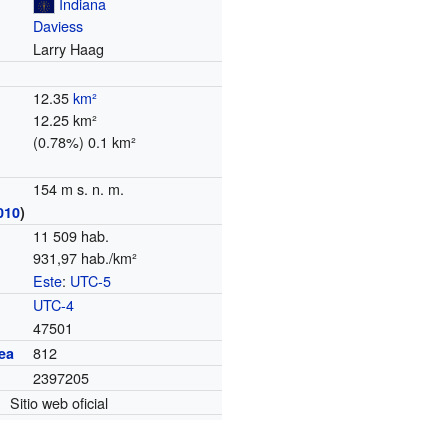
Indiana
Daviess
Larry Haag
12.35
km²
12.25 km²
(0.78%) 0.1 km²
154 m s. n. m.
010
)
11 509 hab.
931,97 hab./km²
Este
:
UTC-5
o
UTC-4
47501
812
ea
2397205
Sitio web oficial