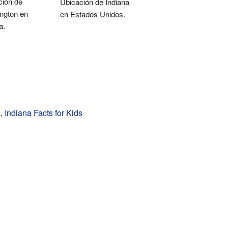
ción de
Ubicación de Indiana
ngton en
en Estados Unidos.
a.
 Indiana Facts for Kids