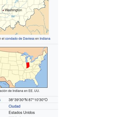
Washington
n el
condado de Daviess
en
Indiana
ación de Indiana en EE. UU.
38°39′30″N
87°10′30″O
s
Ciudad
Estados Unidos