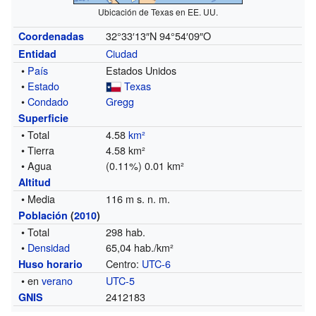
Ubicación de Texas en EE. UU.
32°33′13″N
94°54′09″O
Coordenadas
Ciudad
Entidad
•
País
Estados Unidos
•
Estado
Texas
•
Condado
Gregg
Superficie
• Total
4.58
km²
• Tierra
4.58 km²
• Agua
(0.11%) 0.01 km²
Altitud
• Media
116 m s. n. m.
Población
(
2010
)
• Total
298 hab.
•
Densidad
65,04 hab./km²
Centro:
UTC-6
Huso horario
• en
verano
UTC-5
2412183
GNIS