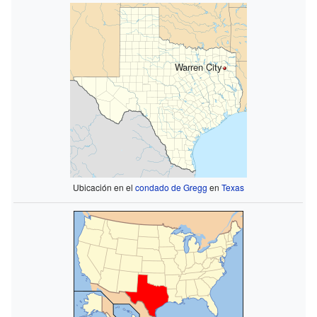
Warren City
Ubicación en el
condado de Gregg
en
Texas