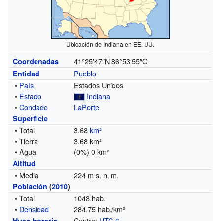
Ubicación de Indiana en EE. UU.
41°25′47″N
86°53′55″O
Coordenadas
Pueblo
Entidad
•
País
Estados Unidos
•
Estado
Indiana
•
Condado
LaPorte
Superficie
• Total
3.68
km²
• Tierra
3.68 km²
• Agua
(0%) 0 km²
Altitud
• Media
224 m s. n. m.
Población
(
2010
)
• Total
1048 hab.
•
Densidad
284,75 hab./km²
Centro:
UTC-6
Huso horario