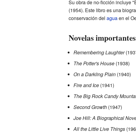
Su obra de no-ficción incluye
(1954). Este libro es una biogr
conservación del
agua
en el Oe
Novelas importantes
Remembering Laughter
(193
The Potter's House
(1938)
On a Darkling Plain
(1940)
Fire and Ice
(1941)
The Big Rock Candy Mounta
Second Growth
(1947)
Joe Hill: A Biographical Nove
All the Little Live Things
(196