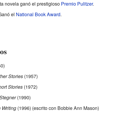
ta novela ganó el prestigioso
Premio Pulitzer
.
Ganó el
National Book Award
.
tos
0)
ther Stories
(1957)
hort Stories
(1972)
 Stegner
(1990)
 Writing
(1996) (escrito con Bobbie Ann Mason)