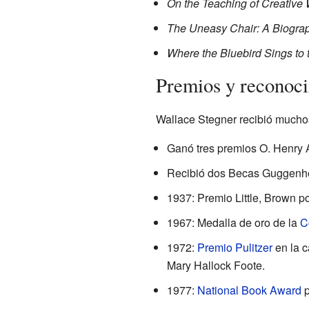
On the Teaching of Creative 
The Uneasy Chair: A Biograp
Where the Bluebird Sings to t
Premios y reconoc
Wallace Stegner recibió muchos
Ganó tres premios O. Henry 
Recibió dos Becas Guggenheim
1937: Premio Little, Brown p
1967: Medalla de oro de la
C
1972:
Premio Pulitzer
en la c
Mary Hallock Foote.
1977:
National Book Award
p