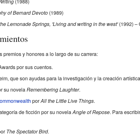
Writing
(1988)
hy of Bernard Devoto
(1989)
he Lemonade Springs, 'Living and writing in the west'
(1992) – O
imientos
 premios y honores a lo largo de su carrera:
Awards por sus cuentos.
, que son ayudas para la investigación y la creación artística
or su novela
Remembering Laughter
.
ommonwealth
por
All the Little Live Things
.
ategoría de ficción por su novela
Angle of Repose
. Para escribi
or
The Spectator Bird
.