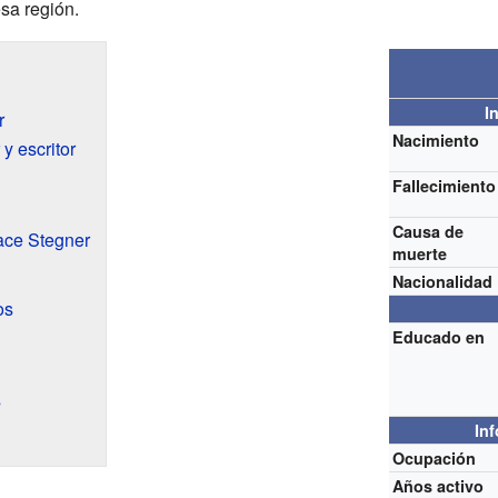
esa región.
I
r
Nacimiento
y escritor
Fallecimiento
Causa de
ace Stegner
muerte
Nacionalidad
os
Educado en
s
In
Ocupación
Años activo