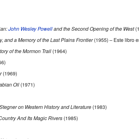
ian:
John Wesley Powell
and the Second Opening of the West
(
ry, and a Memory of the Last Plains Frontier
(1955) – Este libro e
tory of the Mormon Trail
(1964)
66)
r
(1969)
abian Oil
(1971)
tegner on Western History and Literature
(1983)
Country And Its Magic Rivers
(1985)