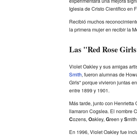
experimentara una mejora signi
Iglesia de Cristo Científico en 
Recibió muchos reconocimientos
la primera mujer en recibir la 
Las "Red Rose Girls
Violet Oakley y sus amigas arti
Smith
, fueron alumnas de How
Girls" porque vivieron juntas 
entre 1899 y 1901.
Más tarde, junto con Henrietta
llamaron Cogslea. El nombre Co
C
ozens,
O
akley,
G
reen y
S
mith
En 1996, Violet Oakley fue inc