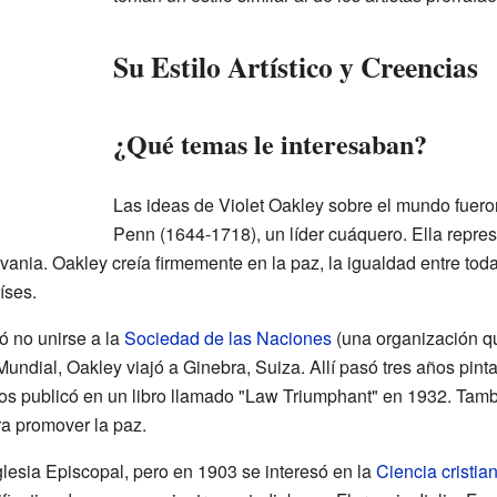
Su Estilo Artístico y Creencias
¿Qué temas le interesaban?
Las ideas de Violet Oakley sobre el mundo fuero
Penn (1644-1718), un líder cuáquero. Ella repres
vania. Oakley creía firmemente en la paz, la igualdad entre todas
íses.
 no unirse a la
Sociedad de las Naciones
(una organización q
ndial, Oakley viajó a Ginebra, Suiza. Allí pasó tres años pint
 los publicó en un libro llamado "Law Triumphant" en 1932. Ta
ra promover la paz.
Iglesia Episcopal, pero en 1903 se interesó en la
Ciencia cristia