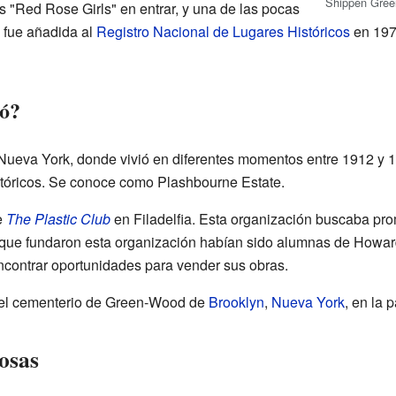
Shippen Gree
as "Red Rose Girls" en entrar, y una de las pocas
 fue añadida al
Registro Nacional de Lugares Históricos
en 1977
jó?
 Nueva York, donde vivió en diferentes momentos entre 1912 y 1
stóricos. Se conoce como Plashbourne Estate.
e
The Plastic Club
en Filadelfia. Esta organización buscaba pro
 que fundaron esta organización habían sido alumnas de Howard
contrar oportunidades para vender sus obras.
n el cementerio de Green-Wood de
Brooklyn
,
Nueva York
, en la 
osas