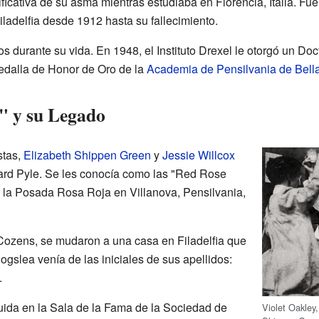
ficativa de su asma mientras estudiaba en Florencia, Italia. F
Filadelfia desde 1912 hasta su fallecimiento.
 durante su vida. En 1948, el Instituto Drexel le otorgó un Do
Medalla de Honor de Oro de la
Academia de Pensilvania de Bella
" y su Legado
stas,
Elizabeth Shippen Green
y
Jessie Willcox
ard Pyle. Se les conocía como las "Red Rose
en la Posada Rosa Roja en Villanova, Pensilvania,
 Cozens, se mudaron a una casa en Filadelfia que
gslea venía de las iniciales de sus apellidos:
.
luida en la Sala de la Fama de la Sociedad de
Violet Oakley,