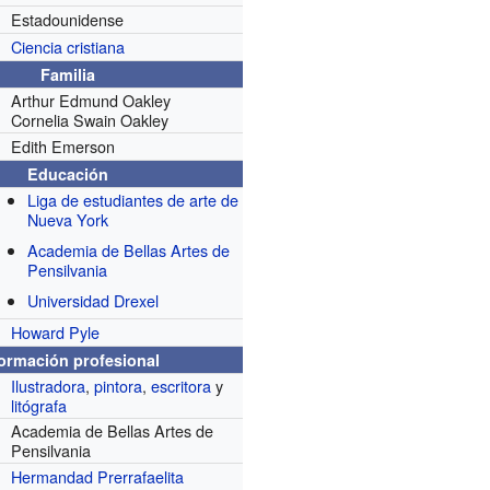
Estadounidense
Ciencia cristiana
Familia
Arthur Edmund Oakley
Cornelia Swain Oakley
Edith Emerson
Educación
Liga de estudiantes de arte de
Nueva York
Academia de Bellas Artes de
Pensilvania
Universidad Drexel
Howard Pyle
formación profesional
Ilustradora
,
pintora
,
escritora
y
litógrafa
Academia de Bellas Artes de
Pensilvania
Hermandad Prerrafaelita