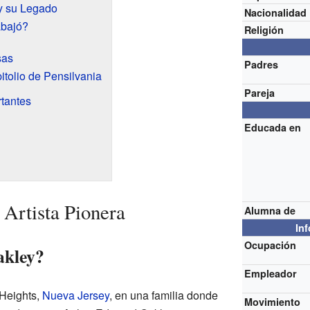
y su Legado
Nacionalidad
abajó?
Religión
sas
Padres
itolio de Pensilvania
Pareja
tantes
Educada en
 Artista Pionera
Alumna de
In
Ocupación
akley?
Empleador
 Heights,
Nueva Jersey
, en una familia donde
Movimiento