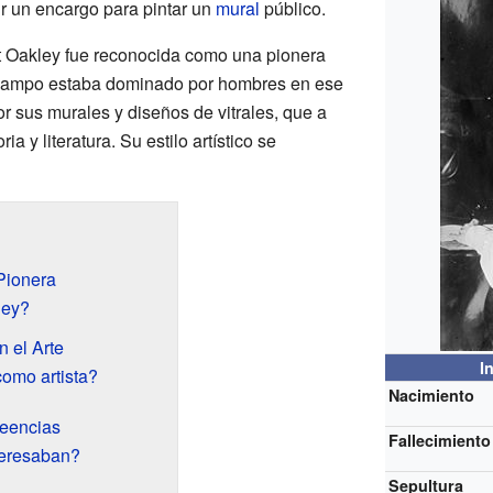
r un encargo para pintar un
mural
público.
let Oakley fue reconocida como una pionera
e campo estaba dominado por hombres en ese
 sus murales y diseños de vitrales, que a
a y literatura. Su estilo artístico se
 Pionera
ley?
 el Arte
I
omo artista?
Nacimiento
reencias
Fallecimiento
teresaban?
Sepultura