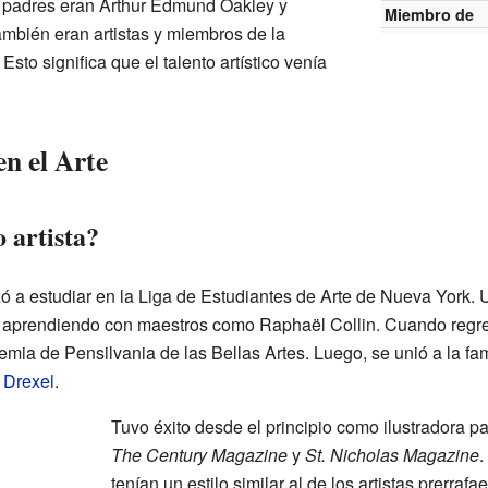
s padres eran Arthur Edmund Oakley y
Miembro de
mbién eran artistas y miembros de la
to significa que el talento artístico venía
n el Arte
 artista?
 a estudiar en la Liga de Estudiantes de Arte de Nueva York. 
r aprendiendo con maestros como Raphaël Collin. Cuando regr
mia de Pensilvania de las Bellas Artes. Luego, se unió a la fam
 Drexel
.
Tuvo éxito desde el principio como ilustradora p
The Century Magazine
y
St. Nicholas Magazine
.
tenían un estilo similar al de los artistas prerrafae