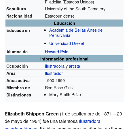
Filadelfia (Estados Unidos)
University of the South Cemetery
Sepultura
Estadounidense
Nacionalidad
Educación
Academia de Bellas Artes de
Educada en
Pensilvania
Universidad Drexel
Howard Pyle
Alumna de
Información profesional
Ilustradora
y
artista
Ocupación
Ilustración
Área
1900-1999
Años activa
Red Rose Girls
Miembro de
Mary Smith Prize
Distinciones
Elizabeth Shippen Green
(1 de septiembre de 1871 – 29
de mayo de 1954) fue una talentosa
ilustradora
estadounidense
. Se hizo famosa por sus dibujos en libros