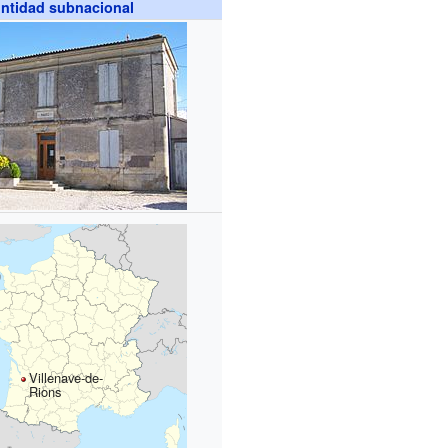
ntidad subnacional
Villenave-de-
Rions