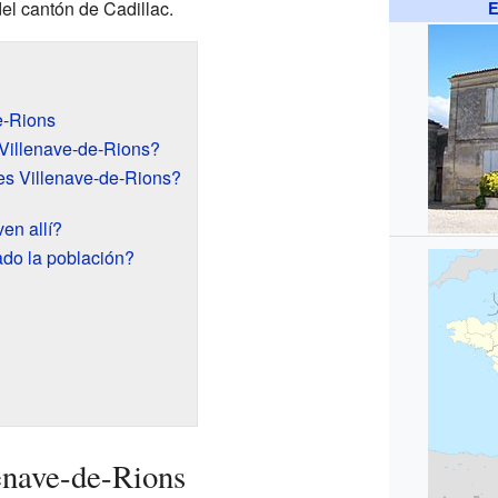
el cantón de Cadillac.
E
e-Rions
Villenave-de-Rions?
es Villenave-de-Rions?
en allí?
do la población?
?
enave-de-Rions