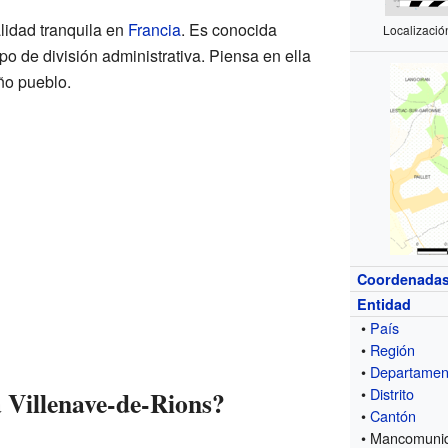
lidad tranquila en
Francia
. Es conocida
Localizació
o de división administrativa. Piensa en ella
ño pueblo.
Coordenada
Entidad
•
País
•
Región
•
Departamen
•
Distrito
 Villenave-de-Rions?
•
Cantón
• Mancomuni