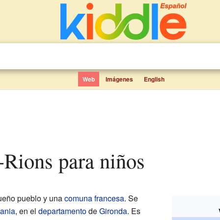
Web
Imágenes
English
e-Rions para niños
ueño pueblo y una
comuna francesa
. Se
tania
, en el
departamento
de
Gironda
. Es