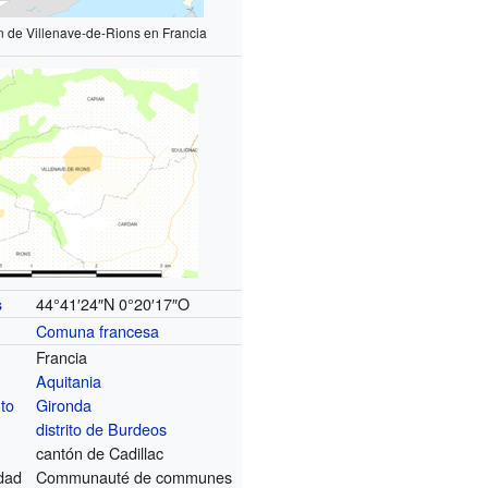
n de Villenave-de-Rions en Francia
44°41′24″N
0°20′17″O
s
Comuna francesa
Francia
Aquitania
to
Gironda
distrito de Burdeos
cantón de Cadillac
dad
Communauté de communes