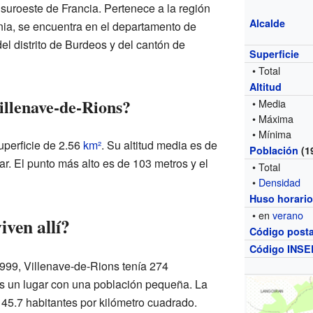
suroeste de Francia. Pertenece a la región
Alcalde
nia, se encuentra en el departamento de
l distrito de Burdeos y del cantón de
Superficie
• Total
Altitud
illenave-de-Rions?
• Media
• Máxima
• Mínima
uperficie de 2.56
km²
. Su altitud media es de
Población
(1
ar. El punto más alto es de 103 metros y el
• Total
•
Densidad
Huso horari
• en
verano
ven allí?
Código posta
Código INSE
999, Villenave-de-Rions tenía 274
 es un lugar con una población pequeña. La
45.7 habitantes por kilómetro cuadrado.