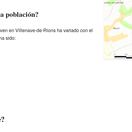
a población?
ven en Villenave-de-Rions ha variado con el
ha sido:
e?