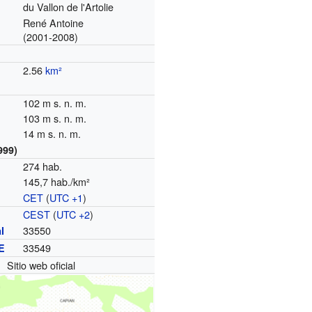
du Vallon de l'Artolie
René Antoine
(2001-2008)
2.56
km²
102 m s. n. m.
103 m s. n. m.
14 m s. n. m.
999)
274 hab.
145,7 hab./km²
CET
(
UTC +1
)
o
CEST
(
UTC +2
)
33550
l
33549
E
Sitio web oficial