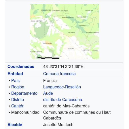
43°20′31″N
2°21′39″E
Coordenadas
Comuna francesa
Entidad
•
País
Francia
•
Región
Languedoc-Rosellón
•
Departamento
Aude
•
Distrito
distrito de Carcasona
•
Cantón
cantón de Mas-Cabardès
• Mancomunidad
Communauté de communes du Haut
Cabardès
Josette Montech
Alcalde