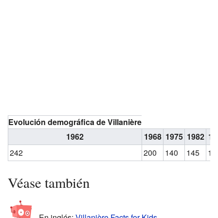
Evolución demográfica de Villanière
1962
1968
1975
1982
19
242
200
140
145
13
Véase también
En inglés:
Villanière Facts for Kids