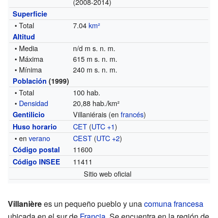
(2008-2014)
Superficie
• Total
7.04
km²
Altitud
• Media
n/d m s. n. m.
• Máxima
615 m s. n. m.
• Mínima
240 m s. n. m.
Población
(1999)
• Total
100 hab.
•
Densidad
20,88 hab./km²
Villaniérais (en
francés
)
Gentilicio
CET
(
UTC +1
)
Huso horario
• en
verano
CEST
(
UTC +2
)
11600
Código postal
11411
Código INSEE
Sitio web oficial
Villanière
es un pequeño pueblo y una
comuna francesa
ubicada en el sur de
Francia
. Se encuentra en la región de