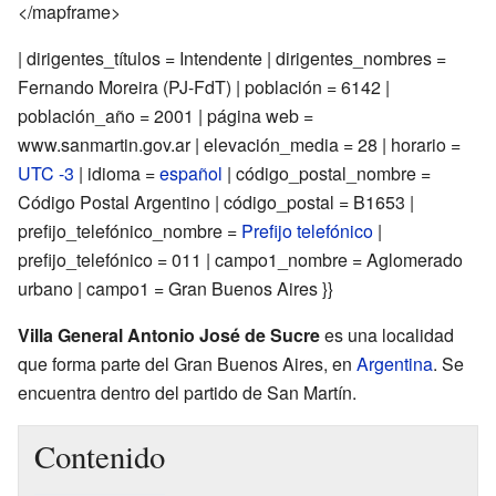
</mapframe>
| dirigentes_títulos = Intendente | dirigentes_nombres =
Fernando Moreira (PJ-FdT) | población = 6142 |
población_año = 2001 | página web =
www.sanmartin.gov.ar | elevación_media = 28 | horario =
UTC -3
| idioma =
español
| código_postal_nombre =
Código Postal Argentino | código_postal = B1653 |
prefijo_telefónico_nombre =
Prefijo telefónico
|
prefijo_telefónico = 011 | campo1_nombre = Aglomerado
urbano | campo1 = Gran Buenos Aires }}
Villa General Antonio José de Sucre
es una localidad
que forma parte del Gran Buenos Aires, en
Argentina
. Se
encuentra dentro del partido de San Martín.
Contenido