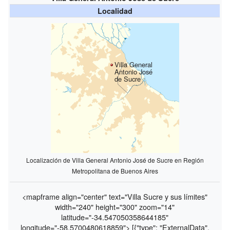
Localidad
Villa General
Antonio José
de Sucre
Localización de Villa General Antonio José de Sucre en Región
Metropolitana de Buenos Aires
<mapframe align="center" text="Villa Sucre y sus límites"
width="240" height="300" zoom="14"
latitude="-34.547050358644185"
longitude="-58.5700480618859"> [{"type": "ExternalData",