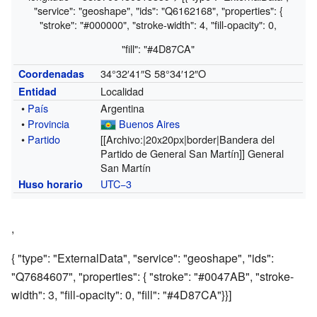
"service": "geoshape", "ids": "Q6162168", "properties": {
"stroke": "#000000", "stroke-width": 4, "fill-opacity": 0,
"fill": "#4D87CA"
34°32′41″S
58°34′12″O
Coordenadas
Localidad
Entidad
•
País
Argentina
•
Provincia
Buenos Aires
•
Partido
[[Archivo:|20x20px|border|Bandera del
Partido de General San Martín]]
General
San Martín
UTC−3
Huso horario
,
{ "type": "ExternalData", "service": "geoshape", "ids":
"Q7684607", "properties": { "stroke": "#0047AB", "stroke-
width": 3, "fill-opacity": 0, "fill": "#4D87CA"}}]