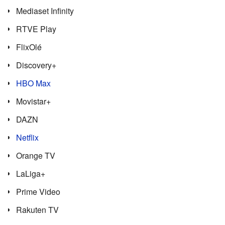
Mediaset Infinity
RTVE Play
FlixOlé
Discovery+
HBO Max
Movistar+
DAZN
Netflix
Orange TV
LaLiga+
Prime Video
Rakuten TV