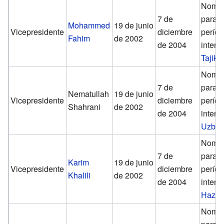
Nomb
7 de
para 
Mohammed
19 de junio
Vicepresidente
diciembre
perío
Fahim
de 2002
de 2004
interin
Tajiko
Nomb
7 de
para 
Nematullah
19 de junio
Vicepresidente
diciembre
perío
Shahrani
de 2002
de 2004
interin
Uzbe
Nomb
7 de
para 
Karim
19 de junio
Vicepresidente
diciembre
perío
Khalili
de 2002
de 2004
interin
Hazar
Nomb