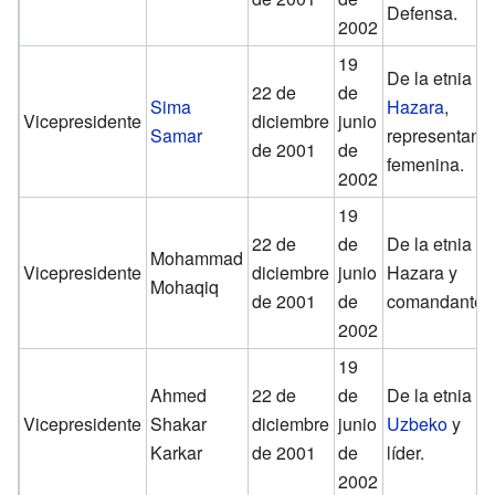
Defensa.
2002
19
De la etnia
22 de
de
Sima
Hazara
,
Vicepresidente
diciembre
junio
Samar
representant
de 2001
de
femenina.
2002
19
22 de
de
De la etnia
Mohammad
Vicepresidente
diciembre
junio
Hazara y
Mohaqiq
de 2001
de
comandante.
2002
19
Ahmed
22 de
de
De la etnia
Vicepresidente
Shakar
diciembre
junio
Uzbeko
y
Karkar
de 2001
de
líder.
2002