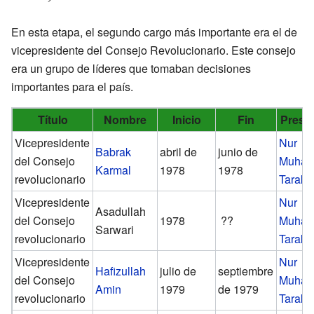
En esta etapa, el segundo cargo más importante era el de
vicepresidente del Consejo Revolucionario. Este consejo
era un grupo de líderes que tomaban decisiones
importantes para el país.
Título
Nombre
Inicio
Fin
Presi
Vicepresidente
Nur
Babrak
abril de
junio de
del Consejo
Muha
Karmal
1978
1978
revolucionario
Taraki
Vicepresidente
Nur
Asadullah
del Consejo
1978
??
Muha
Sarwari
revolucionario
Taraki
Vicepresidente
Nur
Hafizullah
julio de
septiembre
del Consejo
Muha
Amin
1979
de 1979
revolucionario
Taraki