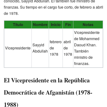
conocido, Sayyid Abdullah. Él también fue ministro de
finanzas. Su tiempo en el cargo fue corto, de febrero a abril
de 1978.
Título
Nombre
Inicio
Fin
Notas
Vicepresidente
de Mohammed
febrero
abril
Sayyid
Daoud Khan.
Vicepresidente
de
de
Abdullah
También
1978
1978
ministro de
finanzas.
El Vicepresidente en la República
Democrática de Afganistán (1978-
1988)