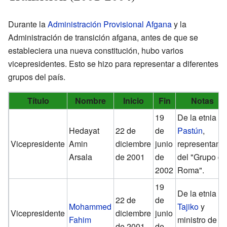
Durante la
Administración Provisional Afgana
y la
Administración de transición afgana, antes de que se
estableciera una nueva constitución, hubo varios
vicepresidentes. Esto se hizo para representar a diferentes
grupos del país.
Título
Nombre
Inicio
Fin
Notas
19
De la etnia
Hedayat
22 de
de
Pastún
,
Vicepresidente
Amin
diciembre
junio
representant
Arsala
de 2001
de
del "Grupo d
2002
Roma".
19
De la etnia
22 de
de
Mohammed
Tajiko
y
Vicepresidente
diciembre
junio
Fahim
ministro de
de 2001
de