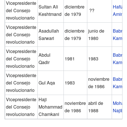
Vicepresidente
Sultan Ali
diciembre
Hafizu
del Consejo
??
Keshtmand
de 1979
Amin
revolucionario
Vicepresidente
Asadullah
diciembre
junio de
Babra
del Consejo
Sarwari
de 1979
1980
Karma
revolucionario
Vicepresidente
Abdul
Babra
del Consejo
1981
1983
Qadir
Karma
revolucionario
Vicepresidente
noviembre
Babra
del Consejo
Gul Aqa
1983
de 1986
Karma
revolucionario
Vicepresidente
Haji
noviembre
abril de
Moha
del Consejo
Mohammad
de 1986
1988
Najibu
revolucionario
Chamkani