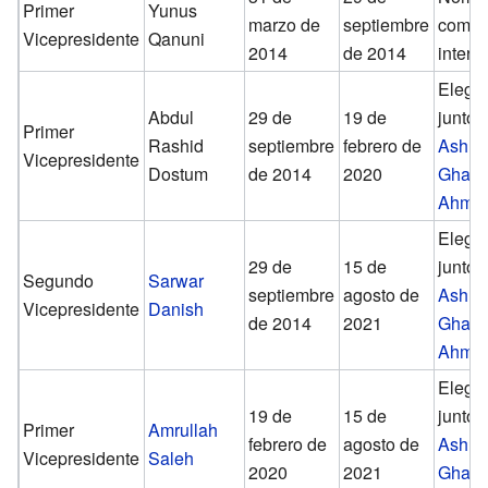
Primer
Yunus
marzo de
septiembre
como
Vicepresidente
Qanuni
2014
de 2014
interin
Elegi
Abdul
29 de
19 de
junto 
Primer
Rashid
septiembre
febrero de
Ashra
Vicepresidente
Dostum
de 2014
2020
Ghani
Ahmad
Elegi
29 de
15 de
junto 
Segundo
Sarwar
septiembre
agosto de
Ashra
Vicepresidente
Danish
de 2014
2021
Ghani
Ahmad
Elegi
19 de
15 de
junto 
Primer
Amrullah
febrero de
agosto de
Ashra
Vicepresidente
Saleh
2020
2021
Ghani