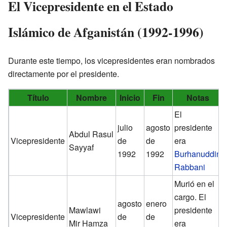
El Vicepresidente en el Estado
Islámico de Afganistán (1992-1996)
Durante este tiempo, los vicepresidentes eran nombrados
directamente por el presidente.
Título
Nombre
Inicio
Fin
Notas
El
julio
agosto
presidente
Abdul Rasul
Vicepresidente
de
de
era
Sayyaf
1992
1992
Burhanuddin
Rabbani
Murió en el
cargo. El
agosto
enero
Mawlawi
presidente
Vicepresidente
de
de
Mir Hamza
era