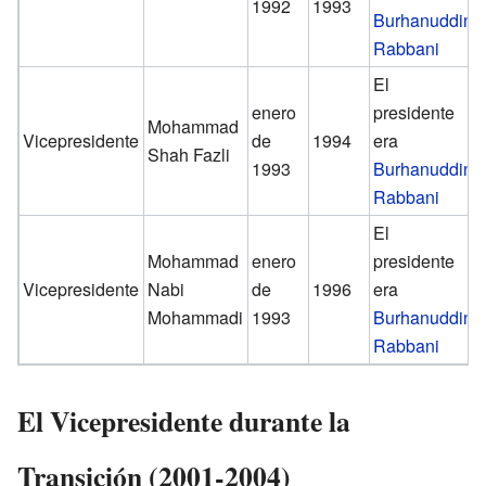
1992
1993
Burhanuddin
Rabbani
El
enero
presidente
Mohammad
Vicepresidente
de
1994
era
Shah Fazli
1993
Burhanuddin
Rabbani
El
Mohammad
enero
presidente
Vicepresidente
Nabi
de
1996
era
Mohammadi
1993
Burhanuddin
Rabbani
El Vicepresidente durante la
Transición (2001-2004)