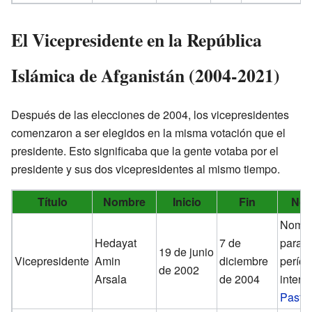
El Vicepresidente en la República
Islámica de Afganistán (2004-2021)
Después de las elecciones de 2004, los vicepresidentes
comenzaron a ser elegidos en la misma votación que el
presidente. Esto significaba que la gente votaba por el
presidente y sus dos vicepresidentes al mismo tiempo.
Título
Nombre
Inicio
Fin
Not
Nomb
Hedayat
7 de
para 
19 de junio
Vicepresidente
Amin
diciembre
perío
de 2002
Arsala
de 2004
interin
Pastú