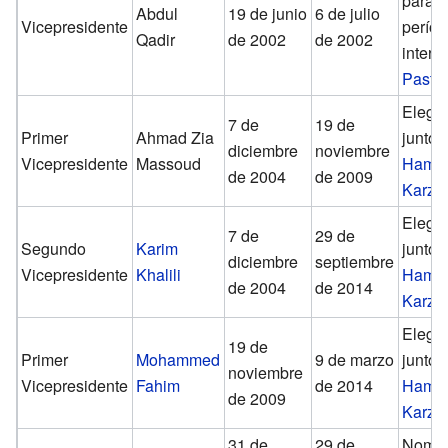
para 
Abdul
19 de junio
6 de julio
Vicepresidente
perío
Qadir
de 2002
de 2002
interin
Pastú
Elegi
7 de
19 de
Primer
Ahmad Zia
junto 
diciembre
noviembre
Vicepresidente
Massoud
Hami
de 2004
de 2009
Karza
Elegi
7 de
29 de
Segundo
Karim
junto 
diciembre
septiembre
Vicepresidente
Khalili
Hami
de 2004
de 2014
Karza
Elegi
19 de
Primer
Mohammed
9 de marzo
junto 
noviembre
Vicepresidente
Fahim
de 2014
Hami
de 2009
Karza
31 de
29 de
Nomb