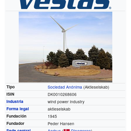
Tipo
Sociedad Anónima
(Aktieselskab)
ISIN
DK0010268606
Industria
wind power industry
Forma legal
aktieselskab
Fundación
1945
Fundador
Peder Hansen
Sede central
Aarhus
(
Dinamarca
)