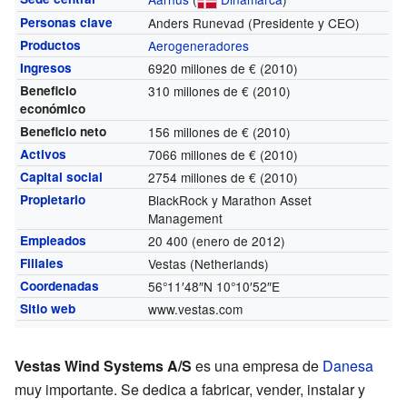
Personas clave
Anders Runevad
(Presidente y CEO)
Productos
Aerogeneradores
Ingresos
6920 millones de €
(2010)
Beneficio
310 millones de €
(2010)
económico
Beneficio neto
156 millones de €
(2010)
Activos
7066 millones de €
(2010)
Capital social
2754 millones de €
(2010)
Propietario
BlackRock y Marathon Asset
Management
Empleados
20 400
(enero de 2012)
Filiales
Vestas (Netherlands)
Coordenadas
56°11′48″N
10°10′52″E
Sitio web
www.vestas.com
Vestas Wind Systems A/S
es una empresa de
Danesa
muy importante. Se dedica a fabricar, vender, instalar y