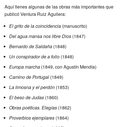
Aquí tienes algunas de las obras más importantes que
publicó Ventura Ruiz Aguilera:
El grito de la coincidencia
(manuscrito)
Del agua mansa nos libre Dios
(1847)
Bernardo de Saldaña
(1848)
Un conspirador de a folio
(1848)
Europa marcha
(1849, con Agustín Mendía)
Camino de Portugal
(1849)
La limosna y el perdón
(1853)
El beso de Judas
(1860)
Obras poéticas. Elegías
(1862)
Proverbios ejemplares
(1864)