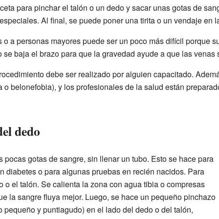
ceta para pinchar el talón o un dedo y sacar unas gotas de san
speciales. Al final, se puede poner una tirita o un vendaje en l
 o a personas mayores puede ser un poco más difícil porque s
se baja el brazo para que la gravedad ayude a que las venas s
procedimiento debe ser realizado por alguien capacitado. Adem
a o belonefobia), y los profesionales de la salud están preparad
del dedo
 pocas gotas de sangre, sin llenar un tubo. Esto se hace para
n diabetes o para algunas pruebas en recién nacidos. Para
 o el talón. Se calienta la zona con agua tibia o compresas
que la sangre fluya mejor. Luego, se hace un pequeño pinchazo
o pequeño y puntiagudo) en el lado del dedo o del talón,