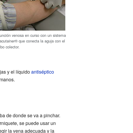
unción venosa en curso con un sistema
® que conecta la aguja con el
acutainer
ubo colector.
jas y el líquido
antiséptico
 manos.
iba de donde se va a pinchar.
orniquete, se puede usar un
egir la vena adecuada y la