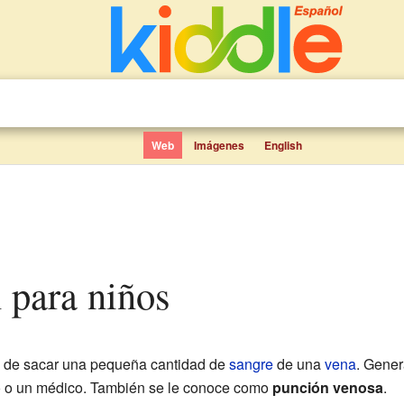
Web
Imágenes
English
 para niños
o de sacar una pequeña cantidad de
sangre
de una
vena
. Gener
o o un médico. También se le conoce como
punción venosa
.