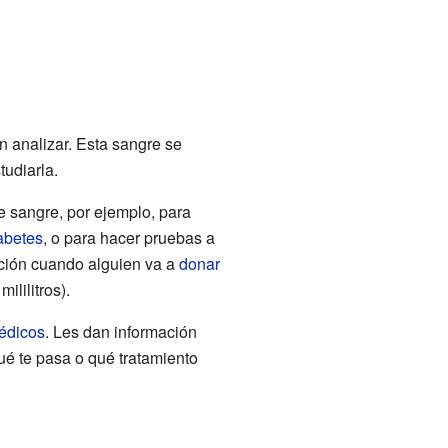
n analizar. Esta sangre se
udiarla.
 sangre, por ejemplo, para
abetes
, o para hacer pruebas a
ción cuando alguien va a
donar
ililitros).
édicos
. Les dan información
ué te pasa o qué tratamiento