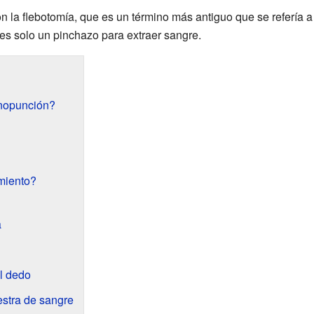
n la flebotomía, que es un término más antiguo que se refería 
es solo un pinchazo para extraer sangre.
nopunción?
miento?
a
el dedo
stra de sangre