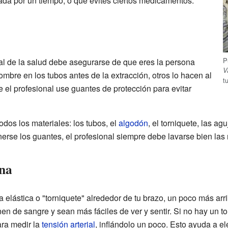
da por un tiempo, o que evites ciertos medicamentos.
P
al de la salud debe asegurarse de que eres la persona
V
ombre en los tubos antes de la extracción, otros lo hacen al
t
 el profesional use guantes de protección para evitar
odos los materiales: los tubos, el
algodón
, el torniquete, las agu
nerse los guantes, el profesional siempre debe lavarse bien las
na
 elástica o "torniquete" alrededor de tu brazo, un poco más arr
en de sangre y sean más fáciles de ver y sentir. Si no hay un t
ara medir la
tensión arterial
, inflándolo un poco. Esto ayuda a el