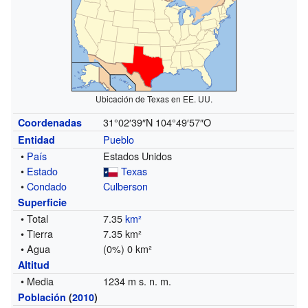
Ubicación de Texas en EE. UU.
31°02′39″N
104°49′57″O
Coordenadas
Pueblo
Entidad
•
País
Estados Unidos
•
Estado
Texas
•
Condado
Culberson
Superficie
• Total
7.35
km²
• Tierra
7.35 km²
• Agua
(0%) 0 km²
Altitud
• Media
1234 m s. n. m.
Población
(
2010
)