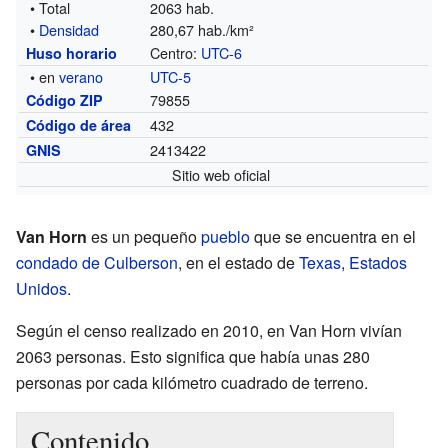
• Total
2063 hab.
•
Densidad
280,67 hab./km²
Centro:
UTC-6
Huso horario
• en
verano
UTC-5
79855
Código ZIP
432
Código de área
2413422
GNIS
Sitio web oficial
Van Horn
es un pequeño
pueblo
que se encuentra en el
condado de Culberson
, en el estado de
Texas
,
Estados
Unidos
.
Según el censo realizado en 2010, en Van Horn vivían
2063 personas. Esto significa que había unas 280
personas por cada kilómetro cuadrado de terreno.
Contenido