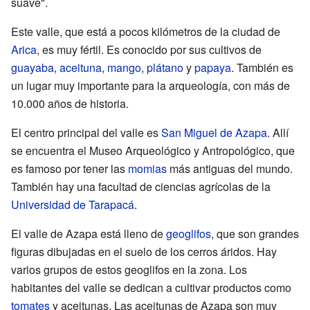
suave".
Este valle, que está a pocos kilómetros de la ciudad de
Arica
, es muy fértil. Es conocido por sus cultivos de
guayaba
,
aceituna
,
mango
,
plátano
y
papaya
. También es
un lugar muy importante para la arqueología, con más de
10.000 años de historia.
El centro principal del valle es
San Miguel de Azapa
. Allí
se encuentra el Museo Arqueológico y Antropológico, que
es famoso por tener las
momias
más antiguas del mundo.
También hay una facultad de ciencias agrícolas de la
Universidad de Tarapacá
.
El valle de Azapa está lleno de
geoglifos
, que son grandes
figuras dibujadas en el suelo de los cerros áridos. Hay
varios grupos de estos geoglifos en la zona. Los
habitantes del valle se dedican a cultivar productos como
tomates
y aceitunas. Las aceitunas de Azapa son muy