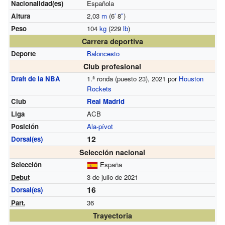
Nacionalidad(es)
Española
Altura
2,03
m
(6
′
8
″
)
Peso
104
kg
(229
lb
)
Carrera deportiva
Deporte
Baloncesto
Club profesional
Draft de la NBA
1.ª ronda (puesto 23), 2021 por
Houston
Rockets
Club
Real Madrid
Liga
ACB
Posición
Ala-pívot
12
Dorsal(es)
Selección nacional
Selección
España
Debut
3 de julio de 2021
16
Dorsal(es)
Part.
36
Trayectoria