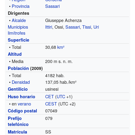
•
Provincia
Sassari
Dirigentes
•
Alcalde
Giuseppe Achenza
Municipios
Ittiri
, Ossi,
Sassari
,
Tissi
,
Uri
limítrofes
Superficie
• Total
30,68
km²
Altitud
• Media
200 m s. n. m.
Población
(2009)
• Total
4182 hab.
•
Densidad
137,05 hab./km²
usinesi
Gentilicio
CET
(
UTC
+1)
Huso horario
• en
verano
CEST
(UTC +2)
07049
Código postal
079
Prefijo
telefónico
SS
Matrícula