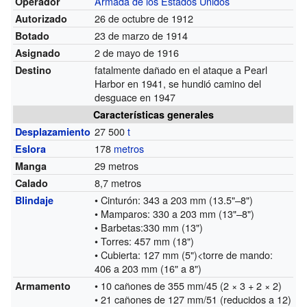
Armada de los Estados Unidos
Operador
26 de octubre de 1912
Autorizado
23 de marzo de 1914
Botado
2 de mayo de 1916
Asignado
fatalmente dañado en el ataque a Pearl
Destino
Harbor en 1941, se hundió camino del
desguace en 1947
Características generales
27 500
t
Desplazamiento
178
metros
Eslora
29 metros
Manga
8,7 metros
Calado
• Cinturón: 343 a 203 mm (13.5"–8")
Blindaje
• Mamparos: 330 a 203 mm (13"–8")
• Barbetas:330 mm (13")
• Torres: 457 mm (18")
• Cubierta: 127 mm (5")<torre de mando:
406 a 203 mm (16" a 8")
• 10 cañones de 355 mm/45 (2 × 3 + 2 × 2)
Armamento
• 21 cañones de 127 mm/51 (reducidos a 12)