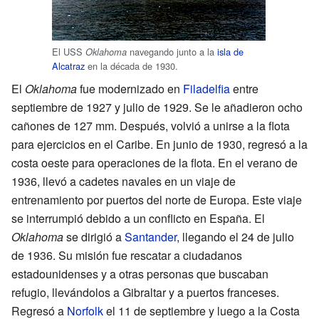
El USS
navegando junto a la
isla de
Oklahoma
Alcatraz
en la década de 1930.
El
Oklahoma
fue modernizado en
Filadelfia
entre
septiembre de 1927 y julio de 1929. Se le añadieron ocho
cañones de 127 mm. Después, volvió a unirse a la flota
para ejercicios en el Caribe. En junio de 1930, regresó a la
costa oeste para operaciones de la flota. En el verano de
1936, llevó a cadetes navales en un viaje de
entrenamiento por puertos del norte de Europa. Este viaje
se interrumpió debido a un conflicto en España. El
Oklahoma
se dirigió a
Santander
, llegando el 24 de julio
de 1936. Su misión fue rescatar a ciudadanos
estadounidenses y a otras personas que buscaban
refugio, llevándolos a Gibraltar y a puertos franceses.
Regresó a
Norfolk
el 11 de septiembre y luego a la Costa