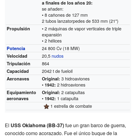
a finales de los años 20:
se añaden:
• 8 cañones de 127 mm
2 tubos lanzatorpedes de 533 mm (21")
• 2 máquinas de vapor verticales de triple
Propulsión
expansión
• 2 hélices
24 800 Cv (18 MW)
Potencia
20,5
nudos
Velocidad
864
Tripulación
2042 t de fueloil
Capacidad
3 hidroaviones
Aeronaves
Original:
•
2 hidroaviones
1942:
2 catapultas
Equipamiento
Original:
•
1 catapulta
aeronaves
1942:
1 estrella de combate
El
USS Oklahoma (BB-37)
fue un gran barco de guerra,
conocido como acorazado. Fue el único buque de la