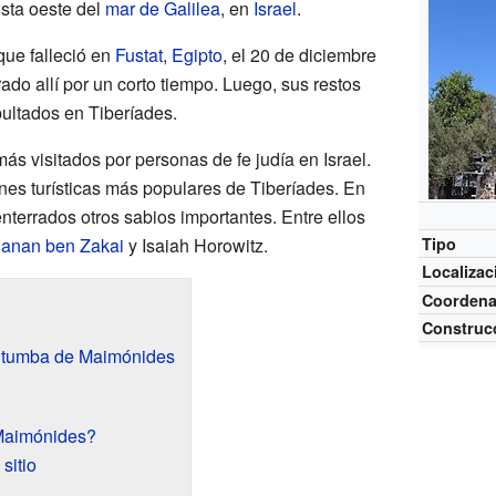
osta oeste del
mar de Galilea
, en
Israel
.
que falleció en
Fustat
,
Egipto
, el 20 de diciembre
ado allí por un corto tiempo. Luego, sus restos
pultados en Tiberíades.
más visitados por personas de fe judía en Israel.
nes turísticas más populares de Tiberíades. En
nterrados otros sabios importantes. Entre ellos
anan ben Zakai
y Isaiah Horowitz.
Tipo
Localizac
Coorden
Construc
la tumba de Maimónides
Maimónides?
sitio