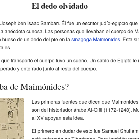
El dedo olvidado
Joseph ben Isaac Sambari. Él fue un escritor judío-egipcio que v
una anécdota curiosa. Las personas que llevaban el cuerpo de M
n hueso de un dedo del pie en la
sinagoga Maimónides
. Esta s
ales.
que transportó el cuerpo tuvo un sueño. Un sabio de Egipto le 
perado y enterrado junto al resto del cuerpo.
mba de Maimónides?
Las primeras fuentes que dicen que Maimónides 
son del historiador árabe Al-Qifti (1172-1248). Mu
al XV apoyan esta idea.
El primero en dudar de esto fue Samuel Shullam
está enterrado en Tiberíades. Pero también men