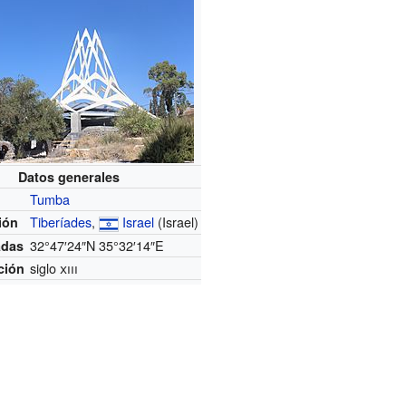
Datos generales
Tumba
Tiberíades
,
Israel
(Israel)
ión
32°47′24″N
35°32′14″E
adas
siglo
xiii
ción