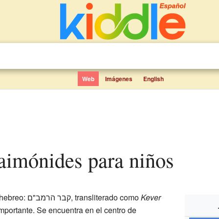
Web
Imágenes
English
aimónides para niños
(en hebreo: קבר הרמב"ם, transliterado como
Kever
importante. Se encuentra en el centro de