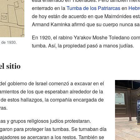
enterrado en la
Tumba de los Patriarcas
en
Hebr
de hoy están de acuerdo en que Maimónides est
Armand Kaminka afirmó que su cuerpo nunca sal
En 1920, el rabino Ya'akov Moshe Toledano comp
 de 1930.
tumba. Así, la propiedad pasó a manos judías.
l sitio
 del gobierno de Israel comenzó a excavar en el
amientos de los que esperaban alrededor de la
de estos hallazgos, la compañía encargada de
ras.
 y grupos religiosos judíos protestaran.
egaron para proteger las tumbas. Se turnaban día
bajadores se acercaran a los restos. También se