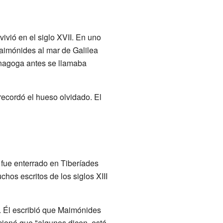
ivió en el siglo XVII. En uno
aimónides al mar de Galilea
inagoga antes se llamaba
recordó el hueso olvidado. El
fue enterrado en Tiberíades
chos escritos de los siglos XIII
. Él escribió que Maimónides
cionó que "algunos dicen, está