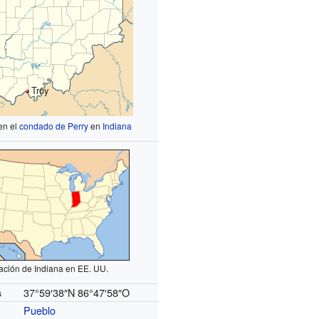
Troy
en el
condado de Perry
en
Indiana
ación de Indiana en EE. UU.
37°59′38″N
86°47′58″O
s
Pueblo