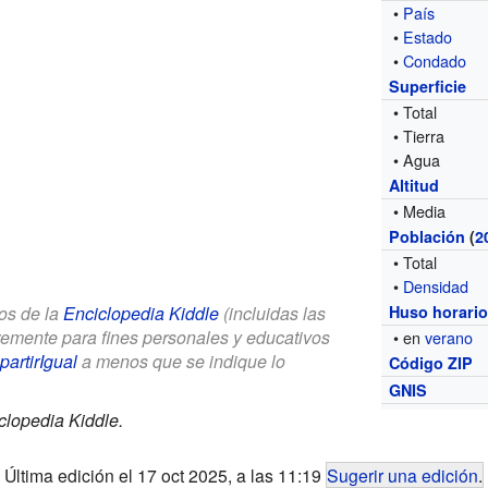
•
País
•
Estado
•
Condado
Superficie
• Total
• Tierra
• Agua
Altitud
• Media
Población
(
2
• Total
•
Densidad
los de la
Enciclopedia Kiddle
(incluidas las
Huso horari
bremente para fines personales y educativos
• en
verano
artirIgual
a menos que se indique lo
Código ZIP
GNIS
clopedia Kiddle.
Última edición el 17 oct 2025, a las 11:19
Sugerir una edición
.