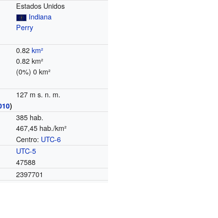
Estados Unidos
Indiana
Perry
0.82
km²
0.82 km²
(0%) 0 km²
127 m s. n. m.
010
)
385 hab.
467,45 hab./km²
Centro:
UTC-6
o
UTC-5
47588
2397701