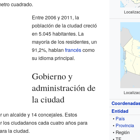
metro cuadrado.
Localizac
Entre 2006 y 2011, la
población de la ciudad creció
en 5.045 habitantes. La
mayoría de los residentes, un
91,2%, hablan
francés
como
su idioma principal.
Gobierno y
administración de
Localizac
la ciudad
Coordenada
Entidad
r un alcalde y 14 concejales. Estos
•
País
r los ciudadanos cada cuatro años para
•
Provincia
ara la ciudad.
• Región
• TE