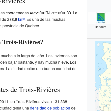
-Rivières
n las coordenadas
46°21′00″N
72°33′00″O
. La
al de 288,9
km²
. Es una de las muchas
a provincia de Quebec.
Bandera
 Trois-Rivières?
a mucho a lo largo del año. Los inviernos son
eden bajar bastante, y hay mucha nieve. Los
es. La ciudad recibe una buena cantidad de
tes de Trois-Rivières
011, en Trois-Rivières vivían 131.338
 ciudad tenía una
densidad de población
de