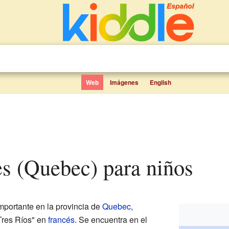
Web
Imágenes
English
res (Quebec) para niños
mportante en la provincia de
Quebec
,
"Tres Ríos" en
francés
. Se encuentra en el