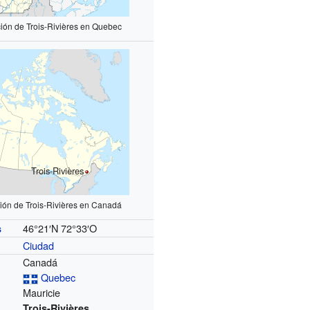
ión de Trois‑Rivières en Quebec
Trois‑Rivières
ión de Trois‑Rivières en Canadá
46°21′N
72°33′O
s
Ciudad
Canadá
Quebec
Mauricie
Trois-Rivières