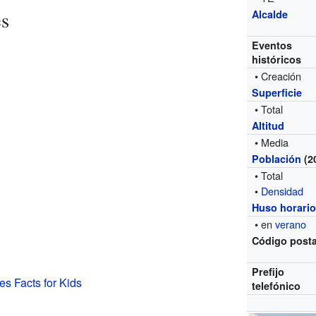
es
Alcalde
Eventos
históricos
• Creación
Superficie
• Total
Altitud
• Media
Población
(2
• Total
•
Densidad
Huso horari
• en
verano
Código posta
Prefijo
es Facts for Kids
telefónico