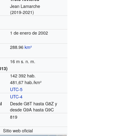
Jean Lamarche
(2019-2021)
1 de enero de 2002
288.96
km²
16 m s. n. m.
013)
142 392 hab.
481,67 hab./km²
UTC-5
o
UTC-4
Desde G8T hasta G8Z y
l
desde G9A hasta G9C
819
Sitio web oficial