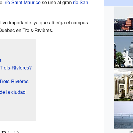
 el
río Saint-Maurice
se une al gran
río San
tivo importante, ya que alberga el campus
Quebec en Trois-Rivières.
s
Trois-Rivières?
Trois-Rivières
de la ciudad
im