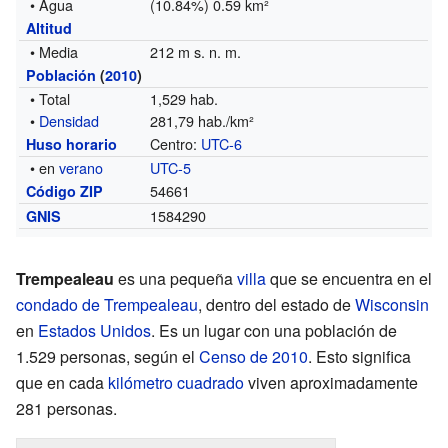
• Agua
(10.84%) 0.59 km²
Altitud
• Media
212 m s. n. m.
Población
(
2010
)
• Total
1,529 hab.
•
Densidad
281,79 hab./km²
Centro:
UTC-6
Huso horario
• en
verano
UTC-5
54661
Código ZIP
1584290
GNIS
Trempealeau
es una pequeña
villa
que se encuentra en el
condado de Trempealeau
, dentro del estado de
Wisconsin
en
Estados Unidos
. Es un lugar con una población de
1.529 personas, según el
Censo de 2010
. Esto significa
que en cada
kilómetro cuadrado
viven aproximadamente
281 personas.