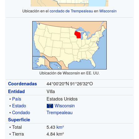
Ubicación en el
condado de Trempealeau
en
Wisconsin
Ubicación de Wisconsin en EE. UU.
44°00′20″N
91°26′32″O
Coordenadas
Villa
Entidad
•
País
Estados Unidos
•
Estado
Wisconsin
•
Condado
Trempealeau
Superficie
• Total
5.43
km²
• Tierra
4.84 km²