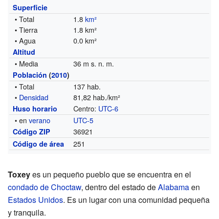
Superficie
• Total
1.8
km²
• Tierra
1.8 km²
• Agua
0.0 km²
Altitud
• Media
36 m s. n. m.
Población
(
2010
)
• Total
137 hab.
•
Densidad
81,82 hab./km²
Centro:
UTC-6
Huso horario
• en
verano
UTC-5
36921
Código ZIP
251
Código de área
Toxey
es un pequeño pueblo que se encuentra en el
condado de Choctaw
, dentro del estado de
Alabama
en
Estados Unidos
. Es un lugar con una comunidad pequeña
y tranquila.