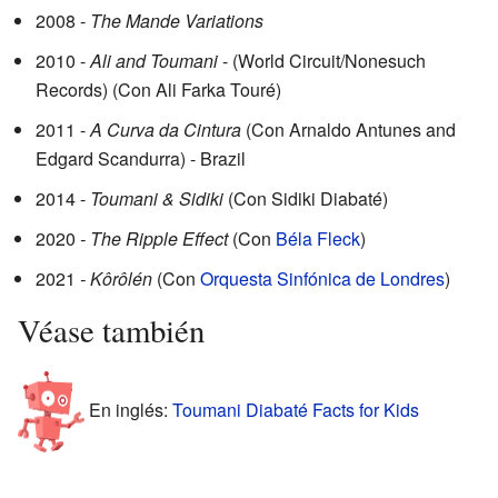
2008 -
The Mande Variations
2010 -
Ali and Toumani
- (World Circuit/Nonesuch
Records) (Con Ali Farka Touré)
2011 -
A Curva da Cintura
(Con Arnaldo Antunes and
Edgard Scandurra) - Brazil
2014 -
Toumani & Sidiki
(Con Sidiki Diabaté)
2020
- The Ripple Effect
(Con
Béla Fleck
)
2021
- Kôrôlén
(Con
Orquesta Sinfónica de Londres
)
Véase también
En inglés:
Toumani Diabaté Facts for Kids