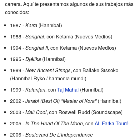
carrera. Aquí te presentamos algunos de sus trabajos más
conocidos:
1987 -
Kaira
(Hannibal)
1988 -
Songhai
, con Ketama (Nuevos Medios)
1994 -
Songhai II
, con Ketama (Nuevos Medios)
1995 -
Djélika
(Hannibal)
1999 -
New Ancient Strings
, con Ballake Sissoko
(Hannibal-Ryko / harmonia mundi)
1999 -
Kulanjan
, con
Taj Mahal
(Hannibal)
2002 -
Jarabi (Best Of) "Master of Kora"
(Hannibal)
2003 -
Mali Cool
, con Roswell Rudd (Soundscape)
2005 -
In The Heart Of The Moon
, con
Ali Farka Touré
.
2006 -
Boulevard De L'independance