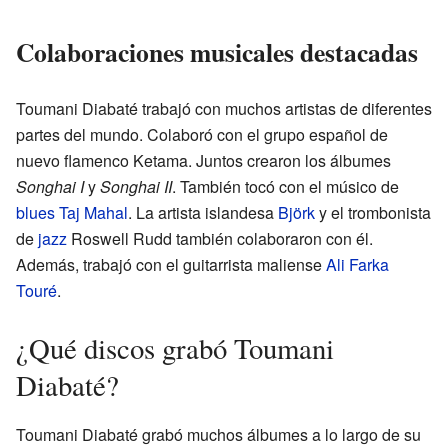
Colaboraciones musicales destacadas
Toumani Diabaté trabajó con muchos artistas de diferentes
partes del mundo. Colaboró con el grupo español de
nuevo flamenco Ketama. Juntos crearon los álbumes
Songhai I
y
Songhai II
. También tocó con el músico de
blues
Taj Mahal
. La artista islandesa
Björk
y el trombonista
de
jazz
Roswell Rudd también colaboraron con él.
Además, trabajó con el guitarrista maliense
Ali Farka
Touré
.
¿Qué discos grabó Toumani
Diabaté?
Toumani Diabaté grabó muchos álbumes a lo largo de su