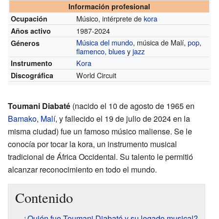
Información profesional
Músico, intérprete de
kora
Ocupación
1987-2024
Años activo
Música del mundo
, música de Malí,
pop
,
Géneros
flamenco
,
blues
y
jazz
Kora
Instrumento
World Circuit
Discográfica
Toumani Diabaté
(nacido el 10 de agosto de 1965 en
Bamako
,
Malí
, y fallecido el 19 de julio de 2024 en la
misma ciudad) fue un famoso músico maliense. Se le
conocía por tocar la kora, un instrumento musical
tradicional de África Occidental. Su talento le permitió
alcanzar reconocimiento en todo el mundo.
Contenido
¿Quién fue Toumani Diabaté y su legado musical?