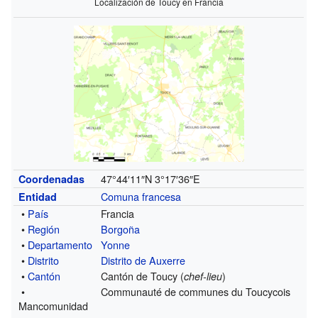
Localización de Toucy en Francia
47°44′11″N
3°17′36″E
Coordenadas
Comuna francesa
Entidad
•
País
Francia
•
Región
Borgoña
•
Departamento
Yonne
•
Distrito
Distrito de Auxerre
•
Cantón
Cantón de Toucy (
)
chef-lieu
•
Communauté de communes du Toucycois
Mancomunidad