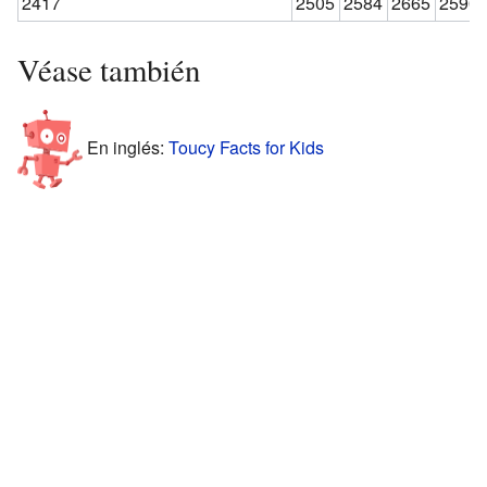
2417
2505
2584
2665
2590
Véase también
En inglés:
Toucy Facts for Kids