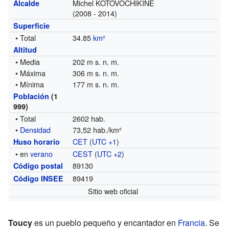
Michel KOTOVOCHIKINE
Alcalde
(2008 - 2014)
Superficie
• Total
34.85
km²
Altitud
• Media
202 m s. n. m.
• Máxima
306 m s. n. m.
• Mínima
177 m s. n. m.
Población
(1
999)
• Total
2602 hab.
•
Densidad
73,52 hab./km²
CET
(
UTC +1
)
Huso horario
• en
verano
CEST
(
UTC +2
)
89130
Código postal
89419
Código INSEE
Sitio web oficial
Toucy
es un pueblo pequeño y encantador en
Francia
. Se