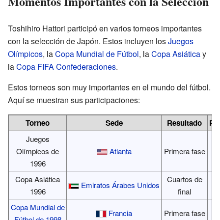
Momentos Importantes con la Selección
Toshihiro Hattori participó en varios torneos importantes
con la selección de Japón. Estos incluyen los
Juegos
Olímpicos
, la
Copa Mundial de Fútbol
, la
Copa Asiática
y
la
Copa FIFA Confederaciones
.
Estos torneos son muy importantes en el mundo del fútbol.
Aquí se muestran sus participaciones:
Torneo
Sede
Resultado
Pa
Juegos
Olímpicos de
Atlanta
Primera fase
1996
Copa Asiática
Cuartos de
Emiratos Árabes Unidos
1996
final
Copa Mundial de
Francia
Primera fase
Fútbol de 1998