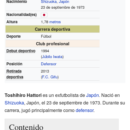
Nacimiento
Shizuoka
,
Japón
23 de septiembre de 1973
Nacionalidad(es)
Altura
1,78
metros
Carrera deportiva
Deporte
Fútbol
Club profesional
Debut deportivo
1994
(
Júbilo Iwata
)
Posición
Defensor
Retirada
2013
deportiva
(
F.C. Gifu
)
Toshihiro Hattori
es un exfutbolista de
Japón
. Nació en
Shizuoka
, Japón, el 23 de septiembre de 1973. Durante su
carrera, jugó principalmente como
defensor
.
Contenido