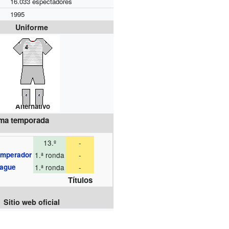
16.033 espectadores
1995
Uniforme
Alternativo
ima temporada
13.º
-
Emperador
1.ª ronda
-
eague
1.ª ronda
-
Títulos
Sitio web oficial