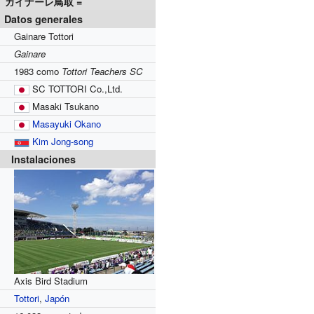
ガイナーレ鳥取 =
Datos generales
Gainare Tottori
Gainare
1983 como
Tottori Teachers SC
SC TOTTORI Co.,Ltd.
Masaki Tsukano
Masayuki Okano
Kim Jong-song
Instalaciones
Axis Bird Stadium
Tottori
,
Japón