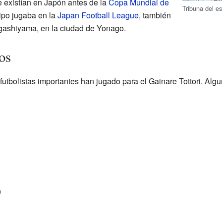
e existían en Japón antes de la
Copa Mundial de
Tribuna del es
ipo jugaba en la
Japan Football League
, también
igashiyama, en la ciudad de Yonago.
os
s futbolistas importantes han jugado para el Gainare Tottori. Alg
)