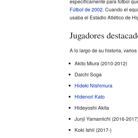
específicamente para fútbol qu
Fútbol de 2002
. Cuando el equ
usaba el Estadio Atlético de H
Jugadores destacad
A lo largo de su historia, vario
Akito Miura (2010-2012)
Daichi Soga
Hideki Nishimura
Hidenori Kato
Hideyoshi Akita
Junji Yamamichi (2016-2017
Koki Ishii (2017-)