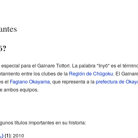
antes
ō?
especial para el Gainare Tottori. La palabra "Inyō" es el término
ntamiento entre los clubes de la
Región de Chūgoku
. El Gainare
 es el
Fagiano Okayama
, que representa a la
prefectura de Oka
de ambos equipos.
gunos títulos importantes en su historia:
L)
(1)
: 2010