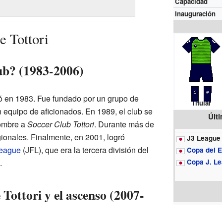
Capacidad
Inauguración
e Tottori
ub? (1983-2006)
ó en 1983. Fue fundado por un grupo de
Titular
un equipo de aficionados. En 1989, el club se
Últ
nombre a
Soccer Club Tottori
. Durante más de
gionales. Finalmente, en 2001, logró
J3 League
League
(JFL), que era la tercera división del
Copa del 
.
Copa J. L
Tottori y el ascenso (2007-