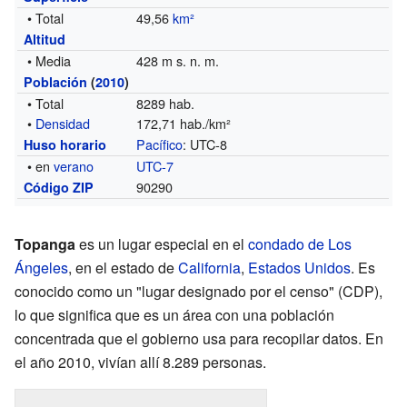
• Total
49,56
km²
Altitud
• Media
428 m s. n. m.
Población
(
2010
)
• Total
8289 hab.
•
Densidad
172,71 hab./km²
Pacífico
: UTC-8
Huso horario
• en
verano
UTC-7
90290
Código ZIP
Topanga
es un lugar especial en el
condado de Los
Ángeles
, en el estado de
California
,
Estados Unidos
. Es
conocido como un "lugar designado por el censo" (CDP),
lo que significa que es un área con una población
concentrada que el gobierno usa para recopilar datos. En
el año 2010, vivían allí 8.289 personas.