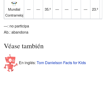
Mundial
—
—
35.º
—
—
—
—
23.º
Contrarreloj
—: no participa
Ab.: abandona
Véase también
En inglés:
Tom Danielson Facts for Kids