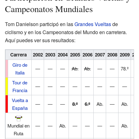
Campeonatos Mundiales
Tom Danielson participó en las
Grandes Vueltas
de
ciclismo y en los Campeonatos del Mundo en carretera.
Aquí puedes ver sus resultados:
Carrera
2002
2003
2004
2005
2006
2007
2008
2009
20
Giro de
—
—
—
Ab.
Ab.
—
—
78.º
Italia
Tour de
—
—
—
—
—
—
—
—
Francia
Vuelta a
—
—
—
8.º
6.º
Ab.
—
Ab.
8.
España
Mundial en
—
—
Ab.
—
—
—
—
Ab.
Ruta