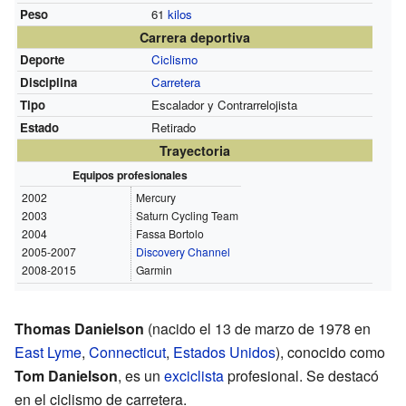
Peso
61
kilos
Carrera deportiva
Deporte
Ciclismo
Disciplina
Carretera
Tipo
Escalador y Contrarrelojista
Estado
Retirado
Trayectoria
Equipos profesionales
2002
Mercury
2003
Saturn Cycling Team
2004
Fassa Bortolo
2005-2007
Discovery Channel
2008-2015
Garmin
Thomas Danielson
(nacido el 13 de marzo de 1978 en
East Lyme
,
Connecticut
,
Estados Unidos
), conocido como
Tom Danielson
, es un
exciclista
profesional. Se destacó
en el ciclismo de carretera.