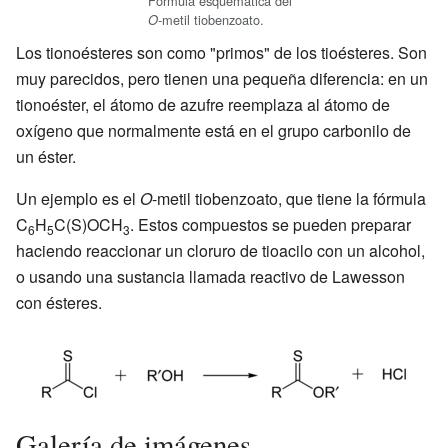
Fórmula esquemática del
metil tiobenzoato.
O-
Los tionoésteres son como "primos" de los tioésteres. Son
muy parecidos, pero tienen una pequeña diferencia: en un
tionoéster, el átomo de azufre reemplaza al átomo de
oxígeno que normalmente está en el grupo carbonilo de
un éster.
Un ejemplo es el
O
-metil tiobenzoato, que tiene la fórmula
C
H
C(S)OCH
. Estos compuestos se pueden preparar
6
5
3
haciendo reaccionar un cloruro de tioacilo con un alcohol,
o usando una sustancia llamada reactivo de Lawesson
con ésteres.
Galería de imágenes