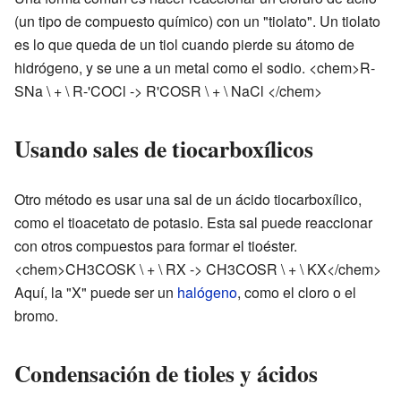
(un tipo de compuesto químico) con un "tiolato". Un tiolato
es lo que queda de un tiol cuando pierde su átomo de
hidrógeno, y se une a un metal como el sodio. <chem>R-
SNa \ + \ R-'COCl -> R'COSR \ + \ NaCl </chem>
Usando sales de tiocarboxílicos
Otro método es usar una sal de un ácido tiocarboxílico,
como el tioacetato de potasio. Esta sal puede reaccionar
con otros compuestos para formar el tioéster.
<chem>CH3COSK \ + \ RX -> CH3COSR \ + \ KX</chem>
Aquí, la "X" puede ser un
halógeno
, como el cloro o el
bromo.
Condensación de tioles y ácidos