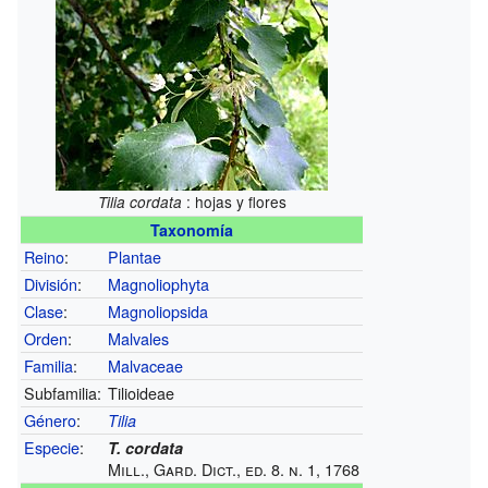
: hojas y flores
Tilia cordata
Taxonomía
Reino
:
Plantae
División
:
Magnoliophyta
Clase
:
Magnoliopsida
Orden
:
Malvales
Familia
:
Malvaceae
Subfamilia:
Tilioideae
Género
:
Tilia
Especie
:
T. cordata
Mill.,
Gard. Dict., ed. 8. n. 1, 1768