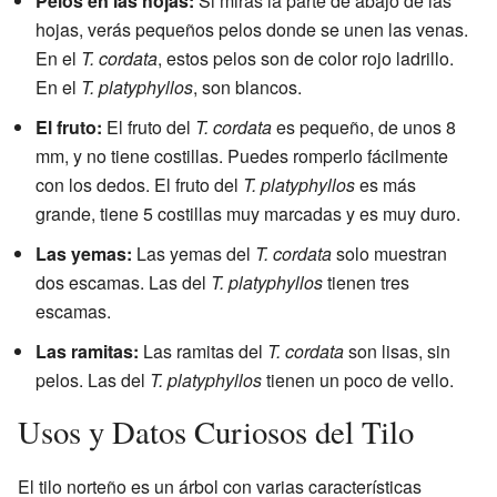
Pelos en las hojas:
Si miras la parte de abajo de las
hojas, verás pequeños pelos donde se unen las venas.
En el
T. cordata
, estos pelos son de color rojo ladrillo.
En el
T. platyphyllos
, son blancos.
El fruto:
El fruto del
T. cordata
es pequeño, de unos 8
mm, y no tiene costillas. Puedes romperlo fácilmente
con los dedos. El fruto del
T. platyphyllos
es más
grande, tiene 5 costillas muy marcadas y es muy duro.
Las yemas:
Las yemas del
T. cordata
solo muestran
dos escamas. Las del
T. platyphyllos
tienen tres
escamas.
Las ramitas:
Las ramitas del
T. cordata
son lisas, sin
pelos. Las del
T. platyphyllos
tienen un poco de vello.
Usos y Datos Curiosos del Tilo
El tilo norteño es un árbol con varias características