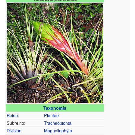
Taxonomía
Reino
:
Plantae
Subreino:
Tracheobionta
División
:
Magnoliophyta