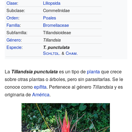
Clase
:
Liliopsida
Subclase:
Commelinidae
Orden
:
Poales
Familia
:
Bromeliaceae
Subfamilia:
Tillandsioideae
Género
:
Tillandsia
Especie
:
T. punctulata
Schltdl.
&
Cham.
La
Tillandsia punctulata
es un tipo de
planta
que crece
sobre otras plantas o árboles, pero sin parasitarlas. Se le
conoce como
epífita
. Pertenece al género
Tillandsia
y es
originaria de
América
.