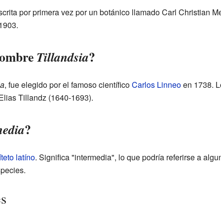
crita por primera vez por un botánico llamado Carl Christian Me
 1903.
 nombre
?
Tillandsia
ia
, fue elegido por el famoso científico
Carlos Linneo
en 1738. L
Elias Tillandz (1640-1693).
?
media
íteto
latíno
. Significa "intermedia", lo que podría referirse a algu
species.
es