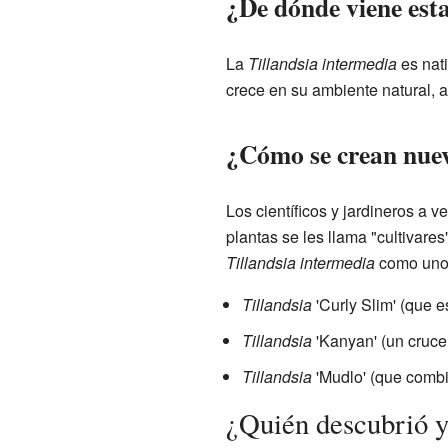
¿De dónde viene est
La
Tillandsia intermedia
es nat
crece en su ambiente natural, a
¿Cómo se crean nuev
Los científicos y jardineros a v
plantas se les llama "cultivare
Tillandsia intermedia
como uno 
Tillandsia
'Curly Slim' (que e
Tillandsia
'Kanyan' (un cruce
Tillandsia
'Mudlo' (que comb
¿Quién descubrió y