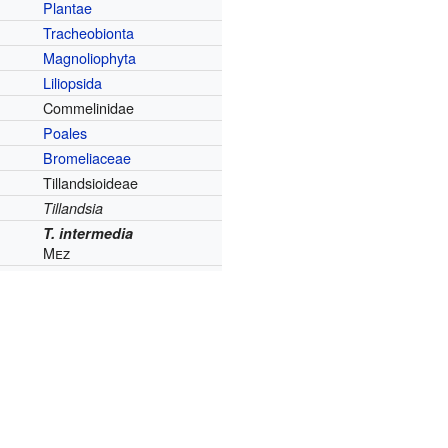
Plantae
Tracheobionta
Magnoliophyta
Liliopsida
Commelinidae
Poales
Bromeliaceae
Tillandsioideae
Tillandsia
T. intermedia
Mez