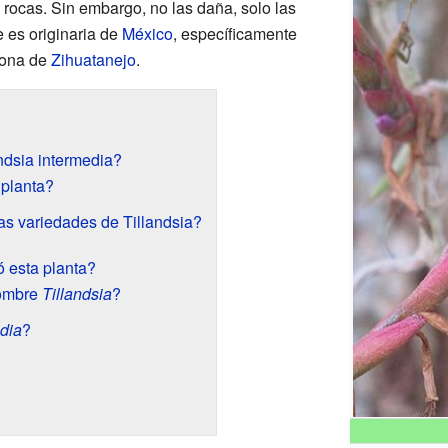
 rocas. Sin embargo, no las daña, solo las
 es originaria de
México
, específicamente
 zona de
Zihuatanejo
.
ndsia intermedia?
 planta?
s variedades de Tillandsia?
 esta planta?
nombre
Tillandsia
?
dia
?