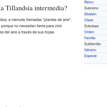
Reino
:
a Tillandsia intermedia?
Subreino:
División
:
dsia
, a menudo llamadas "plantas de aire".
Clase
:
porque no necesitan tierra para vivir.
Subclase:
es del aire a través de sus hojas.
Orden
:
Familia
:
Subfamilia:
Género
:
Especie
: