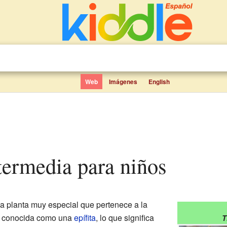
Web
Imágenes
English
ntermedia para niños
a planta muy especial que pertenece a la
s conocida como una
epífita
, lo que significa
T