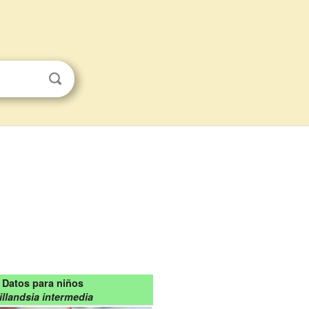
Datos para niños
illandsia intermedia