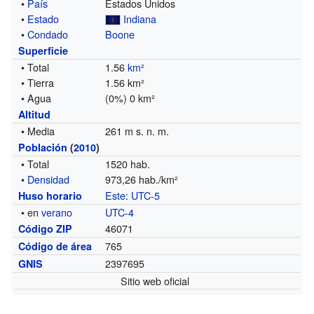
•
País
Estados Unidos
•
Estado
Indiana
•
Condado
Boone
Superficie
• Total
1.56
km²
• Tierra
1.56 km²
• Agua
(0%) 0 km²
Altitud
• Media
261 m s. n. m.
Población
(
2010
)
• Total
1520 hab.
•
Densidad
973,26 hab./km²
Este
:
UTC-5
Huso horario
• en
verano
UTC-4
46071
Código ZIP
765
Código de área
2397695
GNIS
Sitio web oficial