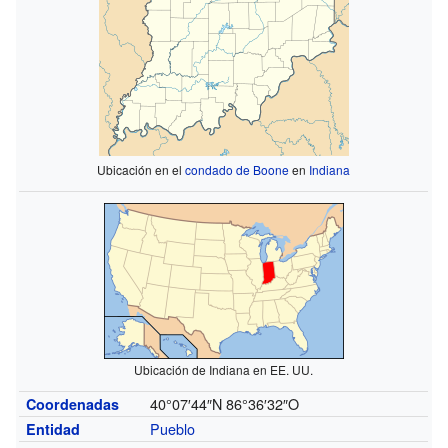
Ubicación en el
condado de Boone
en
Indiana
Ubicación de Indiana en EE. UU.
40°07′44″N
86°36′32″O
Coordenadas
Pueblo
Entidad