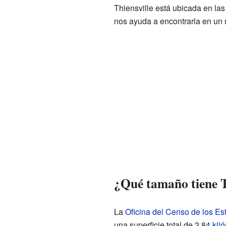
Thiensville está ubicada en l
nos ayuda a encontrarla en un
¿Qué tamaño tiene T
La
Oficina del Censo de los E
una superficie total de 2.84
kil