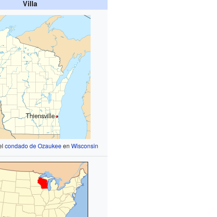
Villa
Thiensville
el
condado de Ozaukee
en
Wisconsin