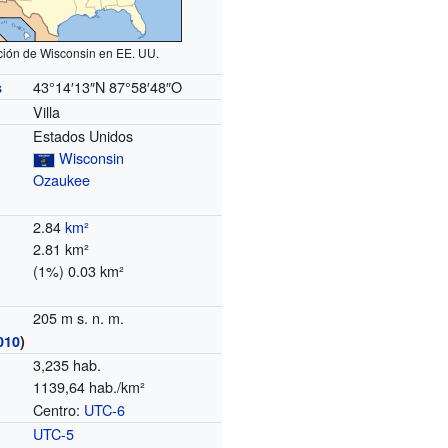
ción de Wisconsin en EE. UU.
43°14′13″N
87°58′48″O
s
Villa
Estados Unidos
Wisconsin
Ozaukee
2.84
km²
2.81 km²
(1%) 0.03 km²
205 m s. n. m.
010
)
3,235 hab.
1139,64 hab./km²
Centro:
UTC-6
o
UTC-5