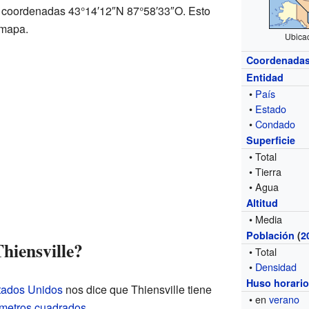
as coordenadas 43°14′12″N 87°58′33″O. Esto
 mapa.
Ubica
Coordenada
Entidad
•
País
•
Estado
•
Condado
Superficie
• Total
• Tierra
• Agua
Altitud
• Media
Población
(
2
hiensville?
• Total
•
Densidad
Huso horari
stados Unidos
nos dice que Thiensville tiene
• en
verano
ómetros cuadrados
.