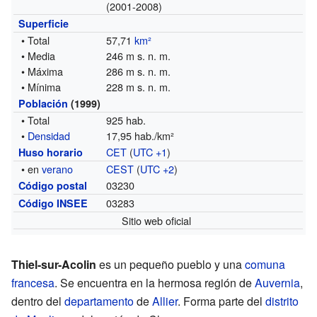
(2001-2008)
Superficie
• Total
57,71
km²
• Media
246 m s. n. m.
• Máxima
286 m s. n. m.
• Mínima
228 m s. n. m.
Población
(1999)
• Total
925 hab.
•
Densidad
17,95 hab./km²
CET
(
UTC +1
)
Huso horario
• en
verano
CEST
(
UTC +2
)
03230
Código postal
03283
Código INSEE
Sitio web oficial
Thiel-sur-Acolin
es un pequeño pueblo y una
comuna
francesa
. Se encuentra en la hermosa región de
Auvernia
,
dentro del
departamento
de
Allier
. Forma parte del
distrito