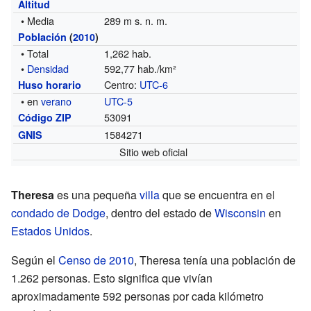
Altitud
• Media
289 m s. n. m.
Población
(
2010
)
• Total
1,262 hab.
•
Densidad
592,77 hab./km²
Centro:
UTC-6
Huso horario
• en
verano
UTC-5
53091
Código ZIP
1584271
GNIS
Sitio web oficial
Theresa
es una pequeña
villa
que se encuentra en el
condado de Dodge
, dentro del estado de
Wisconsin
en
Estados Unidos
.
Según el
Censo de 2010
, Theresa tenía una población de
1.262 personas. Esto significa que vivían
aproximadamente 592 personas por cada kilómetro