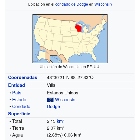
Ubicación en el
condado de Dodge
en
Wisconsin
Ubicación de Wisconsin en EE. UU.
43°30′21″N
88°27′33″O
Coordenadas
Villa
Entidad
•
País
Estados Unidos
•
Estado
Wisconsin
•
Condado
Dodge
Superficie
• Total
2.13
km²
• Tierra
2.07 km²
• Agua
(2.68%) 0.06 km²