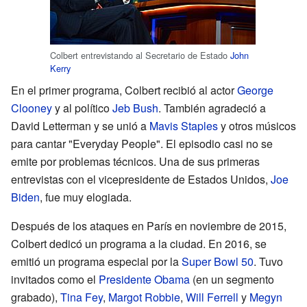
Colbert entrevistando al Secretario de Estado
John
Kerry
En el primer programa, Colbert recibió al actor
George
Clooney
y al político
Jeb Bush
. También agradeció a
David Letterman y se unió a
Mavis Staples
y otros músicos
para cantar "Everyday People". El episodio casi no se
emite por problemas técnicos. Una de sus primeras
entrevistas con el vicepresidente de Estados Unidos,
Joe
Biden
, fue muy elogiada.
Después de los ataques en París en noviembre de 2015,
Colbert dedicó un programa a la ciudad. En 2016, se
emitió un programa especial por la
Super Bowl 50
. Tuvo
invitados como el
Presidente Obama
(en un segmento
grabado),
Tina Fey
,
Margot Robbie
,
Will Ferrell
y
Megyn