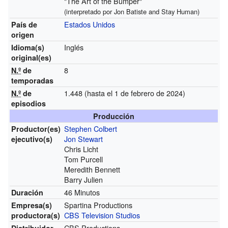
"The Art of the Bumper"
(interpretado por Jon Batiste and Stay Human)
Estados Unidos
País de
origen
Inglés
Idioma(s)
original(es)
8
N.º
de
temporadas
1.448
(hasta el 1 de febrero de 2024)
N.º
de
episodios
Producción
Stephen Colbert
Productor(es)
Jon Stewart
ejecutivo(s)
Chris Licht
Tom Purcell
Meredith Bennett
Barry Julien
46 Minutos
Duración
Spartina Productions
Empresa(s)
CBS Television Studios
productora(s)
CBS Productions
Distribuidor