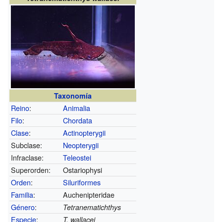
Taxonomía
Reino
:
Animalia
Filo
:
Chordata
Clase
:
Actinopterygii
Subclase:
Neopterygii
Infraclase:
Teleostei
Superorden:
Ostariophysi
Orden
:
Siluriformes
Familia
:
Auchenipteridae
Género
:
Tetranematichthys
Especie
:
T. wallacei