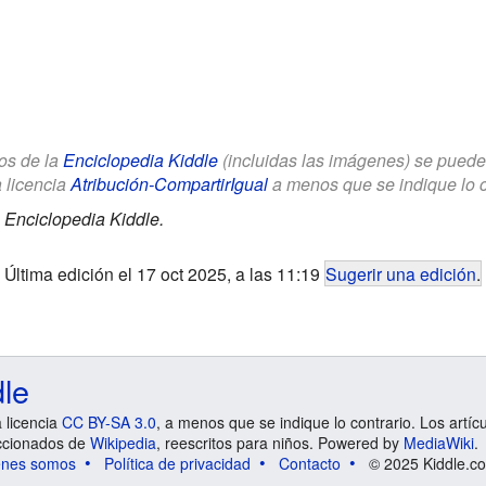
los de la
Enciclopedia Kiddle
(incluidas las imágenes) se puede u
a licencia
Atribución-CompartirIgual
a menos que se indique lo con
.
Enciclopedia Kiddle.
Última edición el 17 oct 2025, a las 11:19
Sugerir una edición
.
dle
a licencia
CC BY-SA 3.0
, a menos que se indique lo contrario. Los artíc
ccionados de
Wikipedia
, reescritos para niños. Powered by
MediaWiki
.
énes somos
Política de privacidad
Contacto
© 2025 Kiddle.co