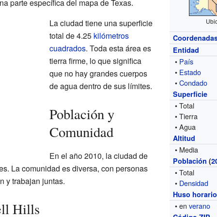
una parte específica del mapa de Texas.
Ubi
La ciudad tiene una superficie
total de 4.25
kilómetros
Coordenada
cuadrados
. Toda esta área es
Entidad
tierra firme, lo que significa
•
País
•
Estado
que no hay grandes cuerpos
•
Condado
de agua dentro de sus límites.
Superficie
• Total
Población y
• Tierra
• Agua
Comunidad
Altitud
• Media
En el año 2010, la ciudad de
Población
(
2
ntes. La comunidad es diversa, con personas
• Total
n y trabajan juntas.
•
Densidad
Huso horari
l Hills
• en
verano