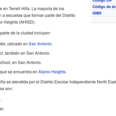
Código ZIP
Código de ár
en Terrell Hills. La mayoría de los
GNIS
n a escuelas que forman parte del Distrito
o Heights (AHISD).
parte de la ciudad incluyen:
ter, ubicado en
San Antonio
.
l, también en San Antonio.
chool, en San Antonio.
 que se encuentra en
Alamo Heights
.
lls es atendida por el Distrito Escolar Independiente North Ea
rea son:
.
er.