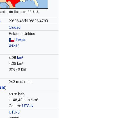
cación de Texas en EE. UU.
29°28′48″N
98°26′47″O
s
Ciudad
Estados Unidos
Texas
Béxar
4.25
km²
4.25 km²
(0%) 0 km²
242 m s. n. m.
010
)
4878 hab.
1148,42 hab./km²
Centro:
UTC-6
o
UTC-5
78209