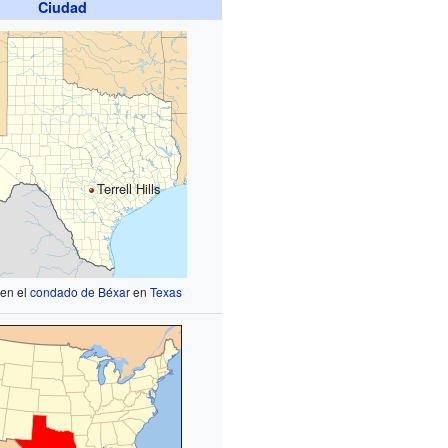
Ciudad
Terrell Hills
 en el
condado de Béxar
en
Texas