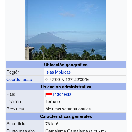
Ubicación geográfica
Región
Islas Molucas
Coordenadas
0°47′00″N
127°22′00″E
Ubicación administrativa
País
Indonesia
División
Ternate
Provincia
Molucas septentrionales
Características generales
Superficie
76 km²
Punto más alto
Gamalama Gamalama (1715 m)