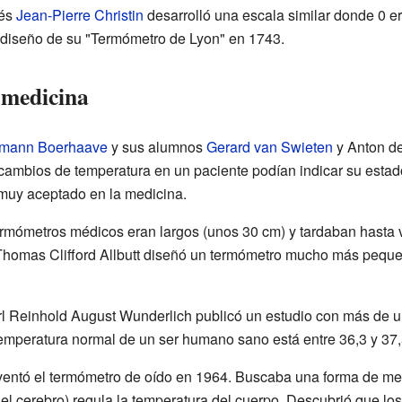
cés
Jean-Pierre Christin
desarrolló una escala similar donde 0 er
el diseño de su "Termómetro de Lyon" en 1743.
 medicina
mann Boerhaave
y sus alumnos
Gerard van Swieten
y Anton de
ambios de temperatura en un paciente podían indicar su estad
 muy aceptado en la medicina.
termómetros médicos eran largos (unos 30 cm) y tardaban hasta 
r Thomas Clifford Allbutt diseñó un termómetro mucho más pequ
 Reinhold August Wunderlich publicó un estudio con más de un
emperatura normal de un ser humano sano está entre 36,3 y 37,
ventó el termómetro de oído en 1964. Buscaba una forma de medi
el cerebro) regula la temperatura del cuerpo. Descubrió que lo