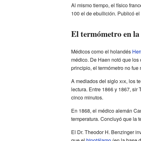
Al mismo tiempo, el físico fran
100 el de ebullición. Publicó 
El termómetro en la
Médicos como el holandés
Her
médico. De Haen notó que los c
principio, el termómetro no fue
A mediados del siglo
xix
, los 
lectura. Entre 1866 y 1867, si
cinco minutos.
En 1868, el médico alemán Carl
temperatura. Concluyó que la t
El Dr. Theodor H. Benzinger in
que el
hipotálamo
(en la base d