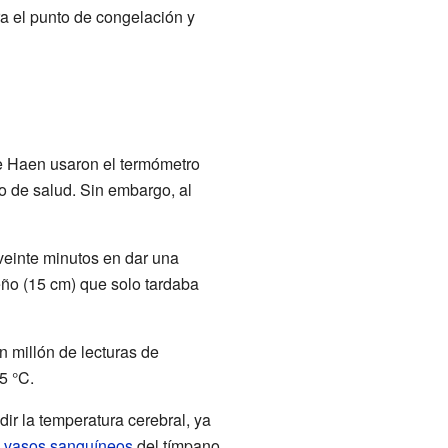
a el punto de congelación y
 Haen usaron el termómetro
o de salud. Sin embargo, al
veinte minutos en dar una
eño (15 cm) que solo tardaba
 millón de lecturas de
5 °C.
r la temperatura cerebral, ya
s
vasos sanguíneos
del tímpano