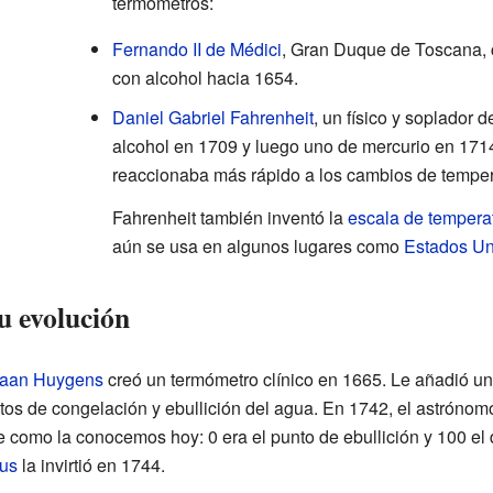
termómetros:
Fernando II de Médici
, Gran Duque de Toscana, 
con alcohol hacia 1654.
Daniel Gabriel Fahrenheit
, un físico y soplador 
alcohol en 1709 y luego uno de mercurio en 171
reaccionaba más rápido a los cambios de temper
Fahrenheit también inventó la
escala de tempera
aún se usa en algunos lugares como
Estados Un
su evolución
iaan Huygens
creó un termómetro clínico en 1665. Le añadió un
tos de congelación y ebullición del agua. En 1742, el astróno
e como la conocemos hoy: 0 era el punto de ebullición y 100 el 
us
la invirtió en 1744.