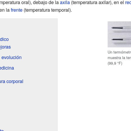
mperatura oral), debajo de la
axila
(temperatura axilar), en el
re
en la
frente
(temperatura temporal).
édico
joras
Un termómetro
u evolución
muestra la te
(99,9 °F)
edicina
ra corporal
te