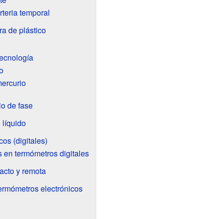
teria temporal
ra de plástico
tecnología
o
ercurio
o de fase
 líquido
os (digitales)
 en termómetros digitales
acto y remota
termómetros electrónicos