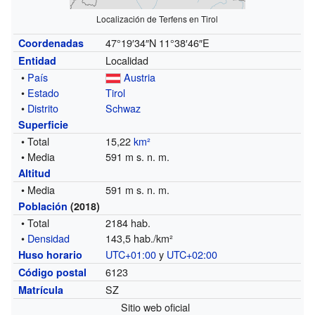
Localización de Terfens en Tirol
47°19′34″N
11°38′46″E
Coordenadas
Localidad
Entidad
•
País
Austria
•
Estado
Tirol
•
Distrito
Schwaz
Superficie
• Total
15,22
km²
• Media
591 m s. n. m.
Altitud
• Media
591 m s. n. m.
Población
(2018)
• Total
2184 hab.
•
Densidad
143,5 hab./km²
UTC+01:00
y
UTC+02:00
Huso horario
6123
Código postal
SZ
Matrícula
Sitio web oficial